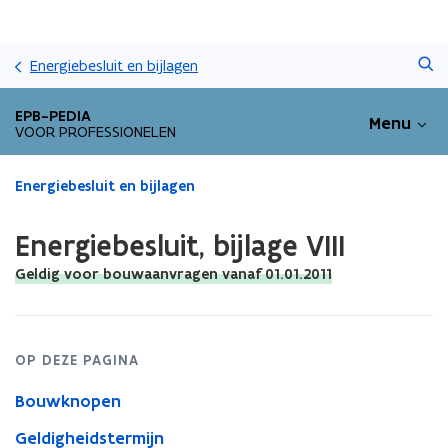
Overslaan
Zoeken
en
Energiebesluit en bijlagen
naar
de
EPB-PEDIA
Menu
inhoud
VOOR PROFESSIONELEN
gaan
Gedaan
Energiebesluit en bijlagen
met
laden.
Energiebesluit, bijlage VIII
U
bevindt
Geldig voor bouwaanvragen vanaf 01.01.2011
zich
op:
Energiebesluit,
bijlage
OP DEZE PAGINA
VIII
Bouwknopen
Geldigheidstermijn