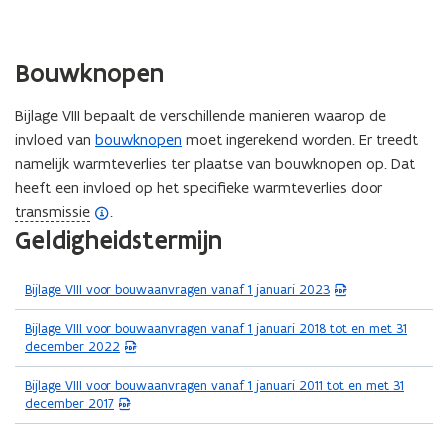
Bouwknopen
Bijlage VIII bepaalt de verschillende manieren waarop de
invloed van
bouwknopen
moet ingerekend worden. Er treedt
namelijk warmteverlies ter plaatse van bouwknopen op. Dat
heeft een invloed op het specifieke warmteverlies door
(
transmissie
.
(Scroll
(Scroll
Geldigheidstermijn
o
links)
rechts)
p
e
(
Bijlage VIII voor bouwaanvragen vanaf 1 januari 2023
n
P
D
(
Bijlage VIII voor bouwaanvragen vanaf 1 januari 2018 tot en met 31
d
F
P
december 2022
e
b
D
f
e
F
(
Bijlage VIII voor bouwaanvragen vanaf 1 januari 2011 tot en met 31
s
b
i
P
december 2017
t
e
D
n
a
s
F