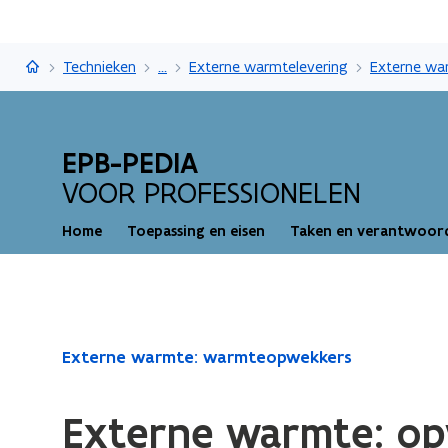
EPB-pedia
Technieken
...
Externe warmtelevering
EPB-PEDIA
VOOR PROFESSIONELEN
Home
Toepassing en eisen
Taken en verantwoord
Gedaan
Externe warmte: warmteopwekkers
met
laden.
Externe warmte: op
U