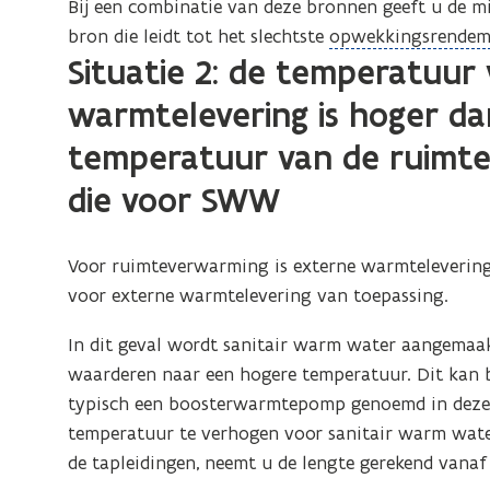
Bij een combinatie van deze bronnen geeft u de mi
i
(
bron die leidt tot het slechtste
opwekkingsrendem
n
Situatie 2: de temperatuur
o
i
t
p
warmtelevering is hoger dan
i
e
e
temperatuur van de ruimt
)
n
d
die voor SWW
e
f
Voor ruimteverwarming
is externe warmtelevering
i
voor externe warmtelevering van toepassing.
n
i
In dit geval wordt sanitair warm water
aangemaak
t
waarderen naar een hogere temperatuur. Dit kan 
i
typisch een boosterwarmtepomp genoemd in deze 
e
temperatuur te verhogen voor sanitair warm water
)
de tapleidingen, neemt u de lengte gerekend vanaf