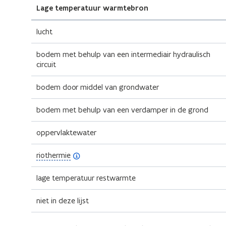
Lage temperatuur warmtebron
lucht
bodem met behulp van een intermediair hydraulisch
circuit
bodem door middel van grondwater
bodem met behulp van een verdamper in de grond
oppervlaktewater
(
riothermie
o
p
lage temperatuur restwarmte
e
n
niet in deze lijst
d
e
f