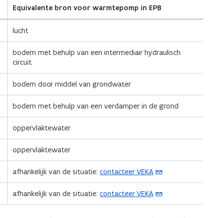
Equivalente bron voor warmtepomp in EPB
lucht
bodem met behulp van een intermediair hydraulisch
circuit
bodem door middel van grondwater
bodem met behulp van een verdamper in de grond
oppervlaktewater
oppervlaktewater
(
afhankelijk van de situatie:
contacteer VEKA
o
p
(
afhankelijk van de situatie:
contacteer VEKA
e
o
n
p