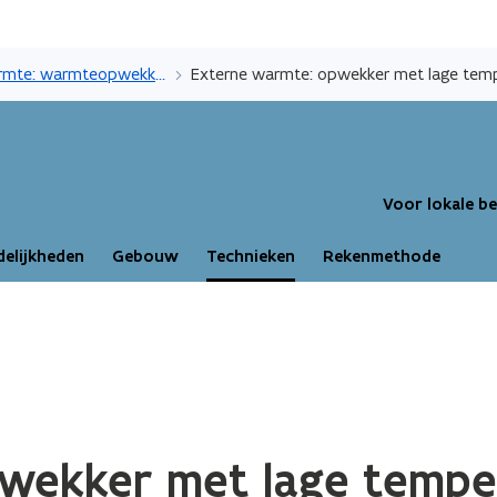
Overslaan
en
Externe warmte: warmteopwekkers
Externe warmte: opwekker met lage tem
naar
de
inhoud
gaan
Voor lokale b
elijkheden
Gebouw
Technieken
Rekenmethode
wekker met lage temp