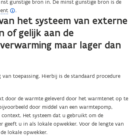
t
nst gunstige bron in. De minst gunstige bron is de
e
i
n
ent
.
n
t
 van het systeem van externe
u
i
w
n
 of gelijk aan de
e
u
-
w
everwarming maar lager dan
m
e
a
-
i
m
l
a
a
i
 van toepassing. Hierbij is de standaard procedure
p
l
p
a
l
p
i
p
t door de warmte geleverd door het warmtenet op te
c
l
bijvoorbeeld door middel van een warmtepomp,
a
i
t
context. Het systeem dat u gebruikt om de
c
i
a
 geeft u in als lokale opwekker. Voor de lengte van
e
t
 de lokale opwekker.
)
i