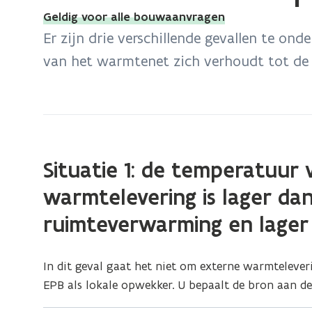
bevindt
Geldig voor alle bouwaanvragen
zich
Er zijn drie verschillende gevallen te o
op:
van het warmtenet zich verhoudt tot de
Externe
warmte:
opwekker
met
lage
temperatuurbron
(Scroll
(Scroll
Situatie 1: de temperatuur
links)
rechts)
warmtelevering is lager da
ruimteverwarming en lager
In dit geval gaat het niet om externe warmtelev
EPB als lokale opwekker. U bepaalt de bron aan d