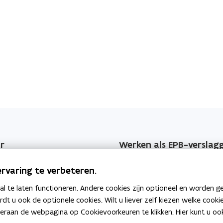
r
r
s
s
m
m
c
c
t
t
h
e
h
e
e
l
e
v
l
e
v
e
v
e
e
r
e
v
r
w
r
e
a
w
i
r
r
a
n
i
m
r
g
n
i
r
Werken als EPB-verslag
m
n
g
i
jzers
Erkenningsvoorwaarden
g
rvaring te verbeteren.
n
 EPB-wijzigingen
Permanente vorming
g
 te laten functioneren. Andere cookies zijn optioneel en worden g
ardt u ook de optionele cookies. Wilt u liever zelf kiezen welke cook
geving
Veelgemaakte fouten
an de webpagina op Cookievoorkeuren te klikken. Hier kunt u ook 