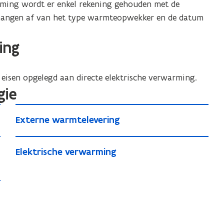
arming wordt er enkel rekening gehouden met de
 hangen af van het type warmteopwekker en de datum
ing
 eisen opgelegd aan directe elektrische verwarming.
gie
E
E
Externe warmtelevering
x
x
t
E
t
e
E
Elektrische verwarming
e
l
l
r
r
e
e
n
n
k
k
e
e
t
t
w
w
r
r
a
a
i
i