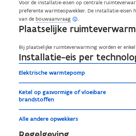
Voor de installatie-eisen op centrale ruimteverw
n
i
preferente warmteopwekker. De installatie-eisen
i
n
(
van de
bouwaanvraag
.
t
i
Plaatselijke ruimteverwarm
o
i
t
p
e
i
e
)
Bij plaatselijke ruimteverwarming worden er enkel
e
n
Installatie-eis per technolo
)
d
E
e
E
Elektrische warmtepomp
l
f
l
e
i
K
e
k
K
Ketel op gasvormige of vloeibare
n
k
e
e
brandstoffen
t
i
t
t
t
r
r
t
e
A
e
i
i
i
A
Alle andere opwekkers
l
l
l
s
s
e
l
o
o
l
c
Regelgeving
c
l
)
p
p