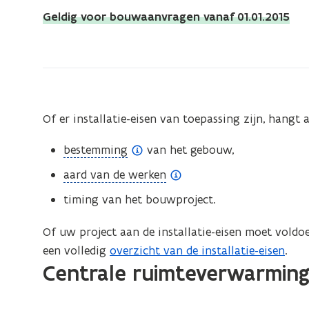
bevindt
Geldig voor bouwaanvragen vanaf 01.01.2015
zich
op:
Installatie-
eisen:
ruimteverwarming
Of er installatie-eisen van toepassing zijn, hangt 
(
bestemming
van het gebouw,
o
(
aard van de werken
p
o
timing van het bouwproject.
e
p
n
e
Of uw project aan de installatie-eisen moet voldoe
d
n
een volledig
overzicht van de installatie-eisen
.
e
d
Centrale ruimteverwarmin
f
e
i
f