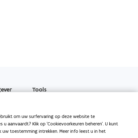
gever
Tools
EPB-software 3G
o
Energieprestatiedatabank
ebruikt om uw surfervaring op deze website te
p
ies u aanvaardt? Klik op 'Cookievoorkeuren beheren'. U kunt
e
Gekende softwareproblemen
uw toestemming intrekken. Meer info leest u in het
n