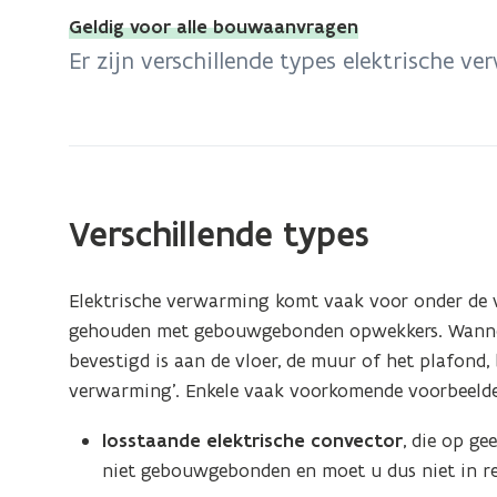
bevindt
Geldig voor alle bouwaanvragen
zich
Er zijn verschillende types elektrische v
op:
Elektrische
verwarming
Verschillende types
Elektrische verwarming komt vaak voor onder de v
gehouden met gebouwgebonden opwekkers. Wannee
bevestigd is aan de vloer, de muur of het plafon
verwarming’. Enkele vaak voorkomende voorbeeld
losstaande elektrische convector
, die op ge
niet gebouwgebonden en moet u dus niet in r