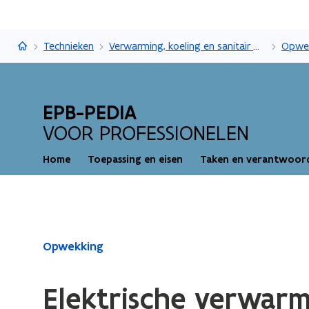
EPB-pedia
Technieken
Verwarming, koeling en sanitair warm water
Opwe
EPB-PEDIA
VOOR PROFESSIONELEN
Home
Toepassing en eisen
Taken en verantwoord
Gedaan
Opwekking
met
laden.
Elektrische verwarm
U