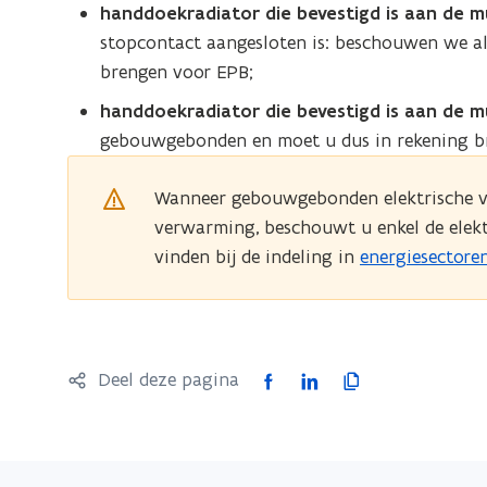
handdoekradiator die bevestigd is aan de m
stopcontact aangesloten is: beschouwen we a
brengen voor EPB;
handdoekradiator die bevestigd is aan de m
gebouwgebonden en moet u dus in rekening b
Wanneer gebouwgebonden elektrische ve
verwarming, beschouwt u enkel de elek
vinden bij de indeling in
energiesectore
F
L
K
Deel deze pagina
a
i
o
c
n
p
e
k
i