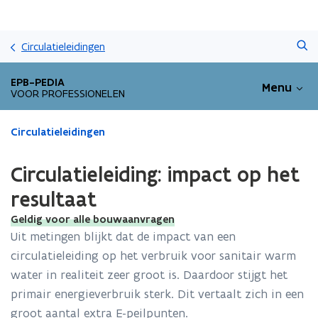
Overslaan
Zoeken
en
Circulatieleidingen
naar
de
EPB-PEDIA
Menu
inhoud
VOOR PROFESSIONELEN
gaan
Gedaan
Circulatieleidingen
met
laden.
Circulatieleiding: impact op het
U
bevindt
resultaat
zich
Geldig voor alle bouwaanvragen
op:
Circulatieleiding:
Uit metingen blijkt dat de impact van een
impact
circulatieleiding op het verbruik voor sanitair warm
op
water in realiteit zeer groot is. Daardoor stijgt het
het
primair energieverbruik sterk. Dit vertaalt zich in een
resultaat
groot aantal extra E-peilpunten.