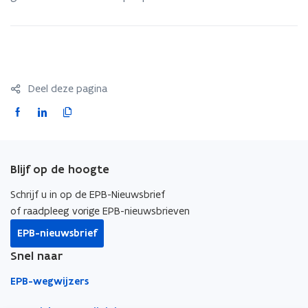
Deel deze pagina
F
L
K
a
i
o
c
n
p
e
k
i
Blijf op de hoogte
b
e
e
o
d
e
Schrijf u in op de EPB-Nieuwsbrief
o
i
r
of raadpleeg vorige EPB-nieuwsbrieven
k
n
l
EPB-nieuwsbrief
o
o
i
Snel naar
p
p
n
e
e
k
EPB-wegwijzers
n
n
n