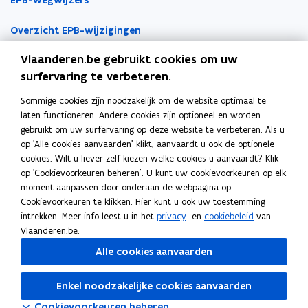
o
i
o
i
n
n
n
l
s
l
s
t
t
a
a
o
Overzicht EPB-wijzigingen
a
o
i
i
a
t
l
t
l
Vlaanderen.be gebruikt cookies om uw
i
a
i
a
EPB-regelgeving
n
n
r
e
t
e
t
surfervaring te verbeteren.
n
n
k
v
i
v
i
EPB-eisen per jaar
i
i
l
Sommige cookies zijn noodzakelijk om de website optimaal te
a
e
a
e
Werken als EPB-verslaggever
e
e
e
laten functioneren. Andere cookies zijn optioneel en worden
n
v
n
v
u
u
m
gebruikt om uw surfervaring op deze website te verbeteren. Als u
l
a
l
a
Erkenningsvoorwaarden
w
w
b
op 'Alle cookies aanvaarden' klikt, aanvaardt u ook de optionele
e
n
e
n
v
v
o
cookies. Wilt u liever zelf kiezen welke cookies u aanvaardt? Klik
i
l
i
l
Permanente vorming
op 'Cookievoorkeuren beheren'. U kunt uw cookievoorkeuren op elk
d
e
d
e
e
e
r
moment aanpassen door onderaan de webpagina op
i
i
i
i
n
n
d
Veelgemaakte fouten
Cookievoorkeuren te klikken. Hier kunt u ook uw toestemming
n
d
n
d
Tools
s
s
intrekken. Meer info leest u in het
privacy
- en
cookiebeleid
van
g
i
g
i
t
t
Vlaanderen.be.
e
n
e
n
EPB-software 3G
e
e
n
g
n
g
Alle cookies aanvaarden
r
r
e
e
e
e
o
Energieprestatiedatabank
n
n
n
n
p
Enkel noodzakelijke cookies aanvaarden
k
e
k
e
Gekende softwareproblemen
e
a
n
a
n
Cookievoorkeuren beheren