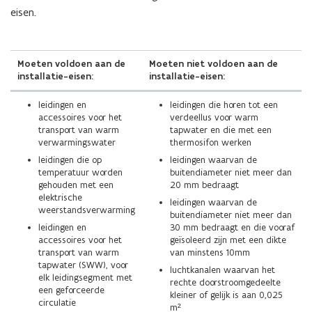
p
eisen.
e
n
d
Moeten voldoen aan de
Moeten niet voldoen aan de
installatie-eisen:
installatie-eisen:
e
f
leidingen en
leidingen die horen tot een
i
accessoires voor het
verdeellus voor warm
n
transport van warm
tapwater en die met een
verwarmingswater
thermosifon werken
i
leidingen die op
leidingen waarvan de
t
temperatuur worden
buitendiameter niet meer dan
i
gehouden met een
20 mm bedraagt
e
elektrische
leidingen waarvan de
weerstandsverwarming
)
buitendiameter niet meer dan
leidingen en
30 mm bedraagt en die vooraf
accessoires voor het
geïsoleerd zijn met een dikte
transport van warm
van minstens 10mm
tapwater (SWW), voor
luchtkanalen waarvan het
elk leidingsegment met
rechte doorstroomgedeelte
een geforceerde
kleiner of gelijk is aan 0,025
circulatie
m²