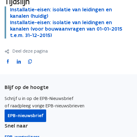
Tijdslijn
I
Installatie-eisen: isolatie van leidingen en
I
n
kanalen (huidig)
n
s
I
Installatie-eisen: isolatie van leidingen en
s
I
t
n
kanalen (voor bouwaanvragen van 01-01-2015
t
n
a
s
t.e.m. 31-12-2015)
a
s
l
t
l
t
l
a
l
a
Deel deze pagina
a
l
a
l
t
l
t
l
F
L
K
i
a
i
a
a
i
o
e
t
e
t
c
n
p
-
i
-
i
e
k
i
e
e
e
e
Blijf op de hoogte
b
e
e
i
-
i
-
o
d
e
Schrijf u in op de EPB-Nieuwsbrief
s
e
s
e
o
i
r
e
i
of raadpleeg vorige EPB-nieuwsbrieven
e
i
n
s
n
s
k
n
l
EPB-nieuwsbrief
:
e
:
e
o
o
i
i
n
i
n
Snel naar
p
p
n
s
:
s
:
e
e
k
EPB-wegwijzers