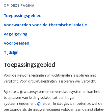
kanalen
OP DEZE PAGINA
(huidig)
Toepassingsgebied
Voorwaarden voor de thermische isolatie
Regelgeving
Voorbeelden
Tijdslijn
(Scroll
(Scroll
Toepassingsgebied
links)
rechts)
Voor de gewone leidingen of luchtkanalen is isoleren niet
verplicht. Voor circulatieleidingen is isoleren wel verplicht.
Bij ketels, ijswatersystemen en ventilatiesystemen kan het
toepassen van leidingisolatie tot een hoger
(
systeemrendement
leiden. In dat geval moeten zowel de
o
bestaande als de nieuwe leidingen voldoen aan de installatie-