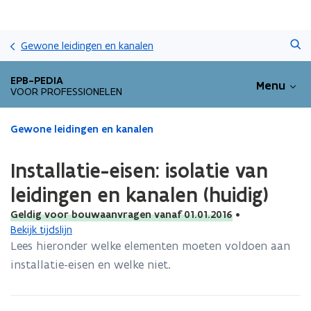
Overslaan
Zoeken
en
Gewone leidingen en kanalen
naar
de
EPB-PEDIA
Menu
inhoud
VOOR PROFESSIONELEN
gaan
Gedaan
Gewone leidingen en kanalen
met
laden.
Installatie-eisen: isolatie van
U
bevindt
leidingen en kanalen (huidig)
zich
Geldig voor bouwaanvragen vanaf 01.01.2016
•
op:
Bekijk tijdslijn
Installatie-
eisen:
Lees hieronder welke elementen moeten voldoen aan
isolatie
installatie-eisen en welke niet.
van
leidingen
en