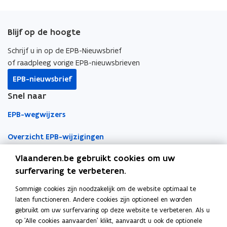
a
i
o
c
n
p
e
k
i
Blijf op de hoogte
b
e
e
o
d
e
Schrijf u in op de EPB-Nieuwsbrief
o
i
r
of raadpleeg vorige EPB-nieuwsbrieven
k
n
l
EPB-nieuwsbrief
o
o
i
Snel naar
p
p
n
e
e
k
EPB-wegwijzers
n
n
n
t
t
a
Overzicht EPB-wijzigingen
i
i
a
Vlaanderen.be gebruikt cookies om uw
EPB-regelgeving
n
n
r
surfervaring te verbeteren.
n
n
k
EPB-eisen per jaar
i
i
l
Sommige cookies zijn noodzakelijk om de website optimaal te
Werken als EPB-verslaggever
e
e
e
laten functioneren. Andere cookies zijn optioneel en worden
u
u
m
gebruikt om uw surfervaring op deze website te verbeteren. Als u
Erkenningsvoorwaarden
w
w
b
op 'Alle cookies aanvaarden' klikt, aanvaardt u ook de optionele