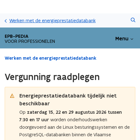
Overslaan
Zoeken
en
Werken met de energieprestatiedatabank
naar
de
EPB-PEDIA
Menu
inhoud
VOOR PROFESSIONELEN
gaan
Gedaan
Werken met de energieprestatiedatabank
met
laden.
Vergunning raadplegen
U
bevindt
zich
Energieprestatiedatabank tijdelijk niet
op:
beschikbaar
Vergunning
raadplegen
Op
zaterdag 15, 22 en 29 augustus 2026 tussen
7:30 en 17 uur
worden onderhoudswerken
doorgevoerd aan de Linux besturingssystemen en de
PostgreSQL-databanken binnen de Vlaamse