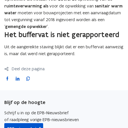
ruimteverwarming
als
voor de opwekking van
sanitair warm
water
moeten voor bouwprojecten met een aanvraagdatum
tot vergunning vanaf 2018 ingevoerd worden als een
‘
gemengde opwekker
’.
Het buffervat is niet gerapporteerd
Uit de aangereikte staving blijkt dat er een buffervat aanwezig
is, maar dat werd niet gerapporteerd.
Deel deze pagina
F
L
K
a
i
o
c
n
p
e
k
i
Blijf op de hoogte
b
e
e
o
d
e
Schrijf u in op de EPB-Nieuwsbrief
o
i
r
of raadpleeg vorige EPB-nieuwsbrieven
k
n
l