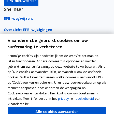
EPB-nieuwsbrief
o
o
i
Snel naar
p
p
n
e
e
k
EPB-wegwijzers
n
n
n
t
t
a
Overzicht EPB-wijzigingen
i
i
a
Vlaanderen.be gebruikt cookies om uw
EPB-regelgeving
n
n
r
surfervaring te verbeteren.
n
n
k
EPB-eisen per jaar
i
i
l
Sommige cookies zijn noodzakelijk om de website optimaal te
Werken als EPB-verslaggever
e
e
e
laten functioneren. Andere cookies zijn optioneel en worden
u
u
m
gebruikt om uw surfervaring op deze website te verbeteren. Als u
Erkenningsvoorwaarden
w
w
b
op 'Alle cookies aanvaarden' klikt, aanvaardt u ook de optionele
cookies. Wilt u liever zelf kiezen welke cookies u aanvaardt? Klik
v
v
o
Permanente vorming
op 'Cookievoorkeuren beheren'. U kunt uw cookievoorkeuren op elk
e
e
r
moment aanpassen door onderaan de webpagina op
n
n
d
Veelgemaakte fouten
Cookievoorkeuren te klikken. Hier kunt u ook uw toestemming
Tools
s
s
intrekken. Meer info leest u in het
privacy
- en
cookiebeleid
van
t
t
Vlaanderen.be.
EPB-software 3G
e
e
Alle cookies aanvaarden