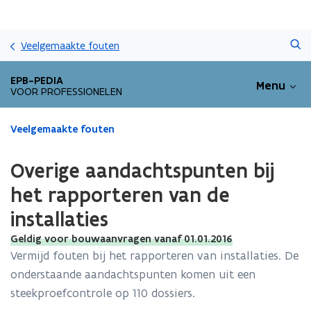
Overslaan
Zoeken
en
Veelgemaakte fouten
naar
de
EPB-PEDIA
Menu
inhoud
VOOR PROFESSIONELEN
gaan
Gedaan
Veelgemaakte fouten
met
laden.
Overige aandachtspunten bij
U
bevindt
het rapporteren van de
zich
installaties
op:
Overige
Geldig voor bouwaanvragen vanaf 01.01.2016
aandachtspunten
Vermijd fouten bij het rapporteren van installaties. De
bij
onderstaande aandachtspunten komen uit een
het
rapporteren
steekproefcontrole op 110 dossiers.
van