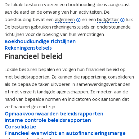
c
n
a
c
n
a
De lokale besturen voeren een boekhouding die is aangepast
i
c
n
i
c
n
aan de aard en de omvang van hun activiteiten. De
ë
i
c
ë
i
c
(
(
boekhouding bevat een
algemeen
en een
budgettair
luik.
l
ë
i
l
ë
i
o
o
De besturen gebruiken rekeningenstelsels en ondersteunende
e
l
ë
e
l
ë
p
p
t
e
l
richtlijnen voor de boeking van hun verrichtingen.​​
t
e
l
B
o
o
e
Boekhoudkundige richtlijnen
B
o
o
e
e
e
o
R
o
v
s
Rekeningenstelsels
o
R
o
v
s
n
n
e
e
l
e
t
e
e
Financieel beleid
l
e
t
d
d
k
k
s
r
u
k
k
s
r
u
e
e
h
e
e
z
d
h
e
e
z
d
Lokale besturen bepalen en volgen hun financieel beleid op
f
f
o
n
n
i
i
o
n
n
i
i
met beleidsrapporten. Ze kunnen die rapportering consolideren
i
i
u
i
d
c
e
u
i
d
c
e
als ze bepaalde taken uitvoeren in samenwerkingsverbanden
d
n
n
n
a
h
s
d
n
a
h
s
of met verzelfstandigde agentschappen. Ze moeten aan de
k
g
t
t
e
k
g
t
t
e
i
i
u
e
hand van bepaalde normen en indicatoren ook aantonen dat
a
e
n
u
e
a
e
n
t
t
n
n
n
a
n
n
n
a
ze financieel gezond zijn.​​​​​​
i
i
d
s
n
d
s
O
n
Opmaakvoorwaarden beleidsrapporten
O
e
e
i
t
a
i
t
p
I
a
Interne controle beleidsrapporten
p
I
)
)
g
e
l
g
e
m
n
C
l
Consolidatie
m
n
C
e
l
y
e
l
a
t
o
F
y
Financieel evenwicht en autofinancieringsmarge
a
t
o
F
r
s
r
s