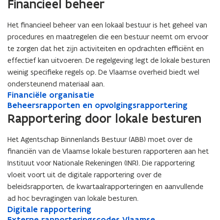
s
a
e
n
i
s
a
e
n
i
Financieel beheer
i
e
e
i
e
k
r
s
n
e
k
r
s
n
c
l
s
c
l
v
n
o
a
s
v
n
o
a
Het financieel beheer van een lokaal bestuur is het geheel van
h
s
h
s
o
e
l
n
o
e
l
n
procedures en maatregelen die een bestuur neemt om ervoor
t
t
o
c
i
c
o
c
i
c
te zorgen dat het zijn activiteiten en opdrachten efficiënt en
l
l
r
o
d
i
r
o
d
i
effectief kan uitvoeren. De regelgeving legt de lokale besturen
i
i
w
n
a
e
w
n
a
e
j
j
a
t
t
e
weinig specifieke regels op. De Vlaamse overheid biedt wel
a
t
t
e
n
n
a
r
i
l
a
r
i
l
ondersteunend materiaal aan.
e
e
r
o
e
e
r
o
e
e
F
Financiële organisatie
F
n
n
d
l
v
d
l
v
i
B
Beheersrapporten en opvolgingsrapportering
i
B
e
e
e
e
e
e
n
e
n
e
Rapportering door lokale besturen
n
b
n
n
b
n
a
h
a
h
b
e
w
b
e
w
n
e
n
e
Het Agentschap Binnenlands Bestuur (ABB) moet over de
e
l
i
e
l
i
c
e
c
e
financiën van de Vlaamse lokale besturen rapporteren aan het
l
e
c
l
e
c
i
r
i
r
Instituut voor Nationale Rekeningen (INR). Die rapportering
e
i
h
e
i
h
ë
s
ë
s
vloeit voort uit de digitale rapportering over de
i
d
t
i
d
t
l
r
l
r
d
s
e
d
s
e
e
a
beleidsrapporten, de kwartaalrapporteringen en aanvullende
e
a
s
r
n
s
r
n
o
p
o
p
ad hoc bevragingen van lokale besturen.
r
a
a
r
a
a
r
p
r
p
D
Digitale rapportering
D
a
p
u
a
p
u
g
o
g
o
i
E
Externe rapporteringscodes Vlaamse
i
E