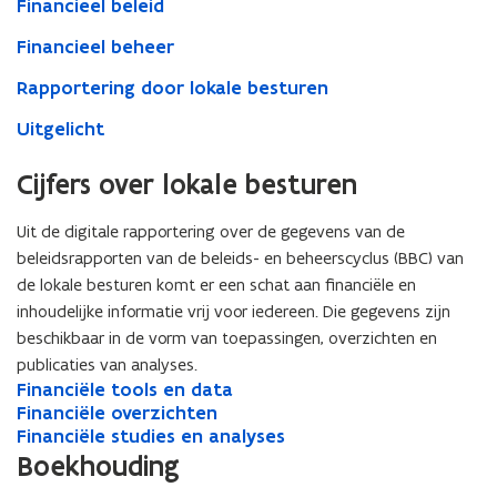
Financieel beleid
Financieel beheer
Rapportering door lokale besturen
Uitgelicht
Cijfers over lokale besturen
Uit de digitale rapportering over de gegevens van de
beleidsrapporten van de beleids- en beheerscyclus (BBC) van
de lokale besturen komt er een schat aan financiële en
inhoudelijke informatie vrij voor iedereen. Die gegevens zijn
beschikbaar in de vorm van toepassingen, overzichten en
publicaties van analyses.
F
Financiële tools en data
F
i
F
Financiële overzichten
i
F
n
i
F
Financiële studies en analyses
n
i
F
a
n
i
a
n
i
Boekhouding
n
a
n
n
a
n