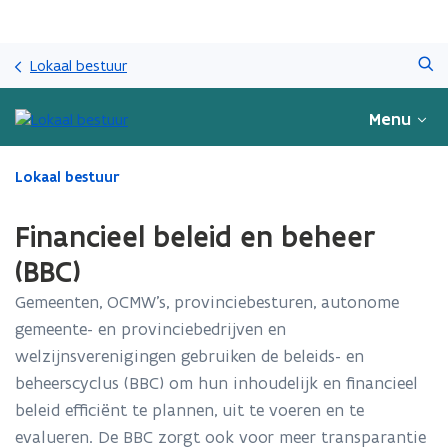
Overslaan
Zoeken
en
Lokaal bestuur
naar
de
Menu
inhoud
gaan
Gedaan
Lokaal bestuur
met
laden.
Financieel beleid en beheer
U
bevindt
(BBC)
zich
Gemeenten, OCMW’s, provinciebesturen, autonome
op:
Financieel
gemeente- en provinciebedrijven en
beleid
welzijnsverenigingen gebruiken de beleids- en
en
beheerscyclus (BBC) om hun inhoudelijk en financieel
beheer
(BBC)
beleid efficiënt te plannen, uit te voeren en te
evalueren. De BBC zorgt ook voor meer transparantie