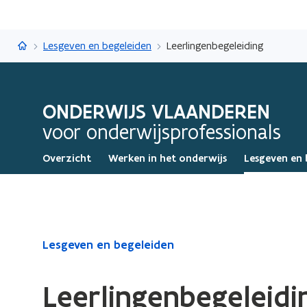
Onderwijs Vlaanderen
Lesgeven en begeleiden
Leerlingenbegeleiding
ONDERWIJS VLAANDEREN
voor onderwijsprofessionals
Overzicht
Werken in het onderwijs
Lesgeven en 
Gedaan
Lesgeven en begeleiden
met
laden.
Leerlingenbegeleidi
U