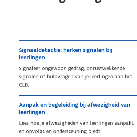
bevindt
zich
op:
Leerlingenbegeleiding
S
S
Signaaldetectie: herken signalen bij
i
i
leerlingen
g
g
Signaleer ongewoon gedrag, onrustwekkende
n
n
signalen of hulpvragen van je leerlingen aan het
a
a
CLB.
a
a
l
l
A
d
d
A
Aanpak en begeleiding bij afwezigheid van
a
e
e
a
leerlingen
t
n
t
n
e
Lees hoe je afwezigheden van leerlingen aanpakt
p
p
e
c
en opvolgt en ondersteuning biedt.
a
a
c