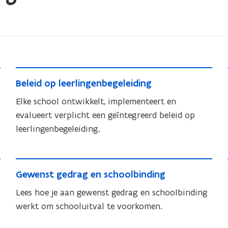
n
s
t
e
r
B
B
Beleid op leerlingenbegeleiding
e
e
l
Elke school ontwikkelt, implementeert en
l
e
evalueert verplicht een geïntegreerd beleid op
e
i
leerlingenbegeleiding.
i
d
d
o
o
G
p
p
G
Gewenst gedrag en schoolbinding
e
l
l
e
e
w
Lees hoe je aan gewenst gedrag en schoolbinding
e
w
e
e
werkt om schooluitval te voorkomen.
e
e
r
n
n
r