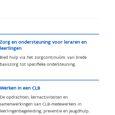
Z
Z
Zorg en ondersteuning voor leraren en
o
o
leerlingen
r
r
Bied hulp via het zorgcontinuüm: van brede
g
g
basiszorg tot specifieke ondersteuning.
e
e
n
n
o
o
W
n
n
W
Werken in een CLB
e
d
d
e
e
r
De opdrachten, kernactiviteiten en
e
r
r
k
samenwerkingen van CLB-medewerkers in
k
r
s
e
leerlingenbegeleiding, preventie en jeugdhulp.
e
s