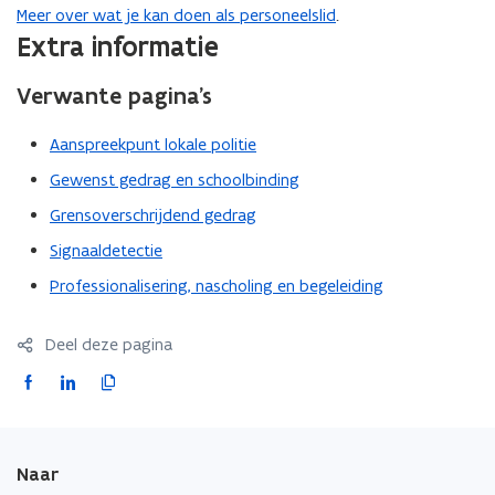
Meer over wat je kan doen als personeelslid
.
Extra informatie
Verwante pagina’s
Aanspreekpunt lokale politie
Gewenst gedrag en schoolbinding
Grensoverschrijdend gedrag
Signaaldetectie
Professionalisering, nascholing en begeleiding
Deel deze pagina
F
L
K
a
i
o
c
n
p
e
k
i
Naar
b
e
e