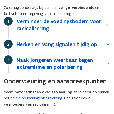
Zo draagt onderwijs bij aan een
veilige
,
verbindende
en
kritische
leeromgeving voor alle leerlingen.
Verminder de voedingsbodem voor
Stap
1
radicalisering
Herken en vang signalen tijdig op
Stap
2
Maak jongeren weerbaar tegen
Stap
3
extremisme en polarisering
Ondersteuning en aanspreekpunten
Neem
bezorgdheden over een leerling
altijd eerst op binnen
het
beleid op leerlingenbegeleiding
. Dat geldt ook bij
vermoedens van radicalisering.