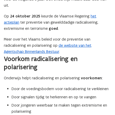
uit.
i
n
Op
24 oktober 2025
keurde de Vlaamse Regering
het
n
actieplan
ter preventie van gewelddadige radicalisering,
i
extremisme en terrorisme
goed
.
e
u
Meer over het Vlaams beleid voor de preventie van
w
radicalisering en polarisering op
de website van het
v
Agentschap Binnenlands Bestuur
.
e
Voorkom radicalisering en
n
polarisering
s
t
Onderwijs helpt radicalisering en polarisering
voorkomen
:
e
r
Door de voedingsbodem voor radicalisering te verkleinen
)
Door signalen tijdig te herkennen en op te vangen
Door jongeren weerbaar te maken tegen extremisme en
polarisering