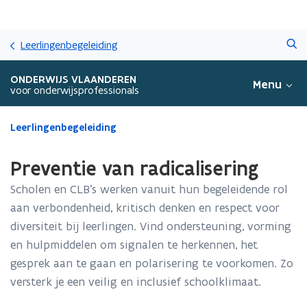
Overslaan
Zoeken
en
Leerlingenbegeleiding
naar
de
ONDERWIJS VLAANDEREN
Menu
inhoud
voor onderwijsprofessionals
gaan
Gedaan
Leerlingenbegeleiding
met
laden.
Preventie van radicalisering
U
bevindt
Scholen en CLB’s werken vanuit hun begeleidende rol
zich
aan verbondenheid, kritisch denken en respect voor
op:
diversiteit bij leerlingen. Vind ondersteuning, vorming
Preventie
van
en hulpmiddelen om signalen te herkennen, het
radicalisering
gesprek aan te gaan en polarisering te voorkomen. Zo
versterk je een veilig en inclusief schoolklimaat.