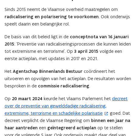
Sinds 2015 neemt de Vlaamse overheid maatregelen om
radicalisering en polarisering te voorkomen
. Ook onderwijs
speelt daarin een belangrijke rol.
De basis van dit beleid ligt in de
conceptnota van 16 januari
2015
: ‘Preventie van radicaliseringsprocessen die kunnen leiden
tot extremisme en terrorisme’. Op
3 april 2015
volgde een
eerste actieplan, met updates in 2017 en 2021.
Het
Agentschap Binnenlands Bestuur
coördineert het
uitvoeren en opvolgen van het actieplan. De resultaten worden
besproken in de
commissie radicalisering
.
Op
20 maart 2024
keurde het Vlaams Parlement het
decreet
(
over de preventie van gewelddadige radicalisering,
o
extremisme, terrorisme en schadelijke polarisatie
goed. Dat
p
decreet verplicht de Vlaamse Regering om
binnen een jaar na
e
haar aantreden
een
geïntegreerd actieplan
op te stellen
n
voor de volgende 5 jaar. Ook onderwijs maakt daar deel van
t