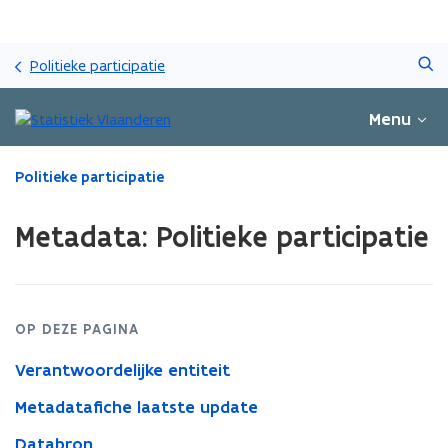
Overslaan
Zoeken
en
Politieke participatie
naar
de
Menu
inhoud
gaan
Gedaan
Politieke participatie
met
laden.
Metadata: Politieke participatie
U
bevindt
zich
op:
Metadata:
OP DEZE PAGINA
Politieke
participatie
Verantwoordelijke entiteit
Metadatafiche laatste update
Databron