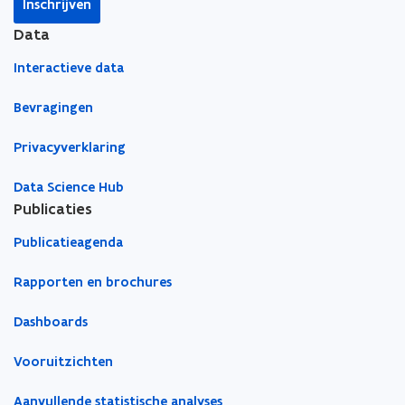
Inschrijven
n
n
k
i
i
l
Data
e
e
e
Interactieve data
u
u
m
w
w
b
Bevragingen
v
v
o
e
e
r
Privacyverklaring
n
n
d
s
s
Data Science Hub
t
t
Publicaties
e
e
Publicatieagenda
r
r
Rapporten en brochures
Dashboards
Vooruitzichten
Aanvullende statistische analyses