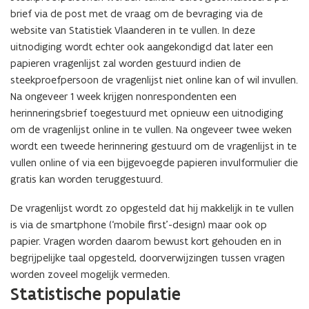
n
brief via de post met de vraag om de bevraging via de
d
website van Statistiek Vlaanderen in te vullen. In deze
o
uitnodiging wordt echter ook aangekondigd dat later een
p
papieren vragenlijst zal worden gestuurd indien de
e
steekproefpersoon de vragenlijst niet online kan of wil invullen.
n
Na ongeveer 1 week krijgen nonrespondenten een
t
herinneringsbrief toegestuurd met opnieuw een uitnodiging
i
om de vragenlijst online in te vullen. Na ongeveer twee weken
n
wordt een tweede herinnering gestuurd om de vragenlijst in te
n
vullen online of via een bijgevoegde papieren invulformulier die
i
gratis kan worden teruggestuurd.
e
u
De vragenlijst wordt zo opgesteld dat hij makkelijk in te vullen
w
is via de smartphone (‘mobile first’-design) maar ook op
v
papier. Vragen worden daarom bewust kort gehouden en in
e
begrijpelijke taal opgesteld, doorverwijzingen tussen vragen
n
worden zoveel mogelijk vermeden.
s
Statistische populatie
t