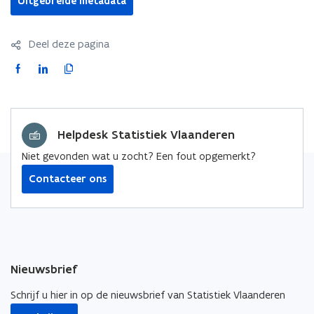
Uitgebreide metadata
Deel deze pagina
F
L
K
a
i
o
c
n
p
e
k
i
Helpdesk Statistiek Vlaanderen
b
e
e
o
d
e
Niet gevonden wat u zocht? Een fout opgemerkt?
o
i
r
Contacteer ons
k
n
l
o
o
i
p
p
n
e
e
k
n
n
n
Nieuwsbrief
t
t
a
i
i
a
Schrijf u hier in op de nieuwsbrief van Statistiek Vlaanderen
n
n
r