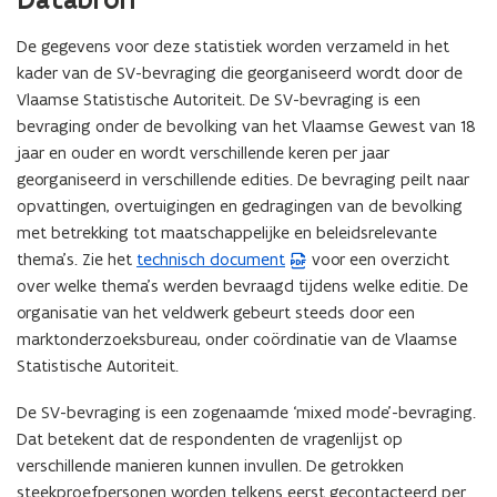
De gegevens voor deze statistiek worden verzameld in het
kader van de SV-bevraging
die georganiseerd wordt door de
Vlaamse Statistische Autoriteit
.
De SV-bevraging is een
bevraging onder de bevolking van het Vlaamse Gewest van 18
jaar en ouder en wordt verschillende keren per jaar
georganiseerd in verschillende edities. De bevraging peilt naar
opvattingen, overtuigingen en gedragingen van de bevolking
met betrekking tot maatschappelijke en beleidsrelevante
thema’s.
Zie het
technisch document
voor een overzicht
(
over welke thema’s werden bevraagd tijdens welke editie.
De
P
organisatie van het veldwerk gebeurt steeds door een
D
marktonderzoeksbureau
, onder coördinatie van de Vlaamse
F
Statistische Autoriteit
.
b
e
De SV-bevraging is een zogenaamde ‘mixed mode’-bevraging.
s
Dat betekent dat de respondenten de vragenlijst op
t
verschillende manieren kunnen invullen.
De getrokken
a
steekproefpersonen worden telkens eerst gecontacteerd per