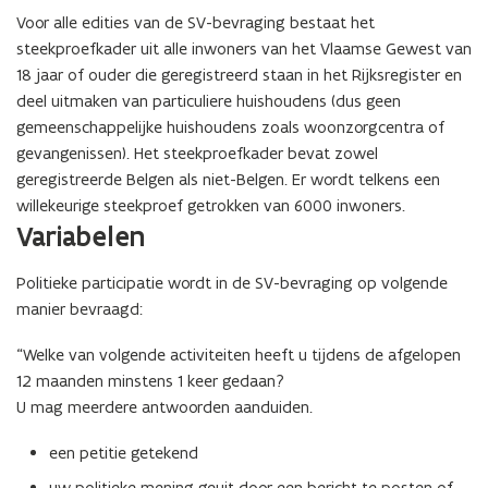
e
Voor alle edities van de SV-bevraging bestaat het
r
steekproefkader uit alle inwoners van het Vlaamse Gewest van
)
18 jaar of ouder die geregistreerd staan in het Rijksregister en
deel uitmaken van particuliere huishoudens (dus geen
gemeenschappelijke huishoudens zoals woonzorgcentra of
gevangenissen). Het steekproefkader bevat zowel
geregistreerde Belgen als niet-Belgen. Er wordt telkens een
willekeurige steekproef getrokken van 6000 inwoners.
Variabelen
Politieke participatie wordt in de SV-bevraging op volgende
manier bevraagd:
“Welke van volgende activiteiten heeft u tijdens de afgelopen
12 maanden minstens 1 keer gedaan?
U mag meerdere antwoorden aanduiden.
een
petitie
getekend
uw
politieke mening geuit door een bericht te posten of