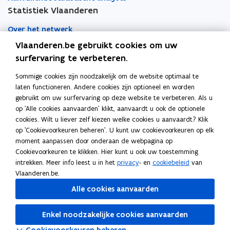
Statistiek Vlaanderen
Over het netwerk
Vlaanderen.be gebruikt cookies om uw
Academische samenwerking
surfervaring te verbeteren.
Nieuws
Sommige cookies zijn noodzakelijk om de website optimaal te
laten functioneren. Andere cookies zijn optioneel en worden
Evenementen
gebruikt om uw surfervaring op deze website te verbeteren. Als u
op 'Alle cookies aanvaarden' klikt, aanvaardt u ook de optionele
Contact
cookies. Wilt u liever zelf kiezen welke cookies u aanvaardt? Klik
op 'Cookievoorkeuren beheren'. U kunt uw cookievoorkeuren op elk
moment aanpassen door onderaan de webpagina op
Pers
Cookievoorkeuren te klikken. Hier kunt u ook uw toestemming
intrekken. Meer info leest u in het
privacy
- en
cookiebeleid
van
Vlaanderen.be.
Volg Statistiek Vlaanderen op
Alle cookies aanvaarden
opent in nieuw venster
Facebook
opent in nieuw venster
X
Enkel noodzakelijke cookies aanvaarden
opent in nieuw venster
Linkedin