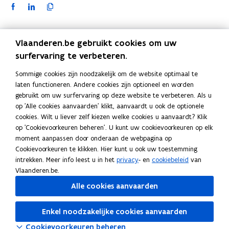
F
L
K
a
i
o
c
n
p
Vlaanderen.be gebruikt cookies om uw
e
k
i
Blijf op de hoogte
b
e
e
surfervaring te verbeteren.
o
d
e
Schrijf u in op de VEKA-nieuwsbrieven.
Sommige cookies zijn noodzakelijk om de website optimaal te
o
i
r
VEKA-nieuwsbrieven
laten functioneren. Andere cookies zijn optioneel en worden
k
n
l
gebruikt om uw surfervaring op deze website te verbeteren. Als u
Snel naar
o
o
i
op 'Alle cookies aanvaarden' klikt, aanvaardt u ook de optionele
p
p
n
cookies. Wilt u liever zelf kiezen welke cookies u aanvaardt? Klik
EPB-pedia voor professionelen
op 'Cookievoorkeuren beheren'. U kunt uw cookievoorkeuren op elk
e
e
k
moment aanpassen door onderaan de webpagina op
n
n
n
EPC-pedia voor professionelen
Cookievoorkeuren te klikken. Hier kunt u ook uw toestemming
t
t
a
Info op Vlaanderen.be over
intrekken. Meer info leest u in het
privacy
- en
cookiebeleid
van
i
i
a
Vlaanderen.be.
Bouwen en verbouwen
n
n
r
Alle cookies aanvaarden
n
n
k
Groene energie
i
i
l
Enkel noodzakelijke cookies aanvaarden
e
e
e
Klimaatverandering
u
u
m
Cookievoorkeuren beheren