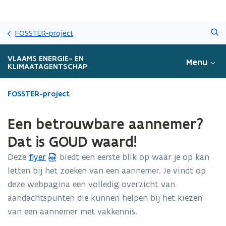
Overslaan
Zoeken
en
FOSSTER-project
naar
de
VLAAMS ENERGIE- EN
Menu
inhoud
KLIMAATAGENTSCHAP
gaan
Gedaan
FOSSTER-project
met
laden.
Een betrouwbare aannemer?
U
bevindt
Dat is GOUD waard!
zich
Deze
flyer
biedt een eerste blik op waar je op kan
op:
(
Een
letten bij het zoeken van een aannemer. Je vindt op
P
betrouwbare
deze webpagina een volledig overzicht van
D
aannemer?
aandachtspunten die kunnen helpen bij het kiezen
F
Dat
is
van een aannemer met vakkennis.
b
GOUD
e