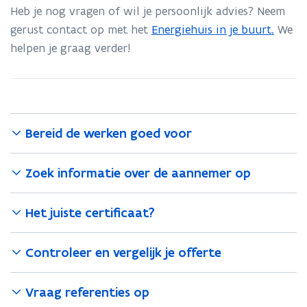
waard!
Heb je nog vragen of wil je persoonlijk advies? Neem
s
gerust contact op met het
Energiehuis in je buurt.
We
t
helpen je graag verder!
a
n
d
o
p
Bereid de werken goed voor
e
n
Zoek informatie over de aannemer op
t
i
Het juiste certificaat?
n
n
Controleer en vergelijk je offerte
i
e
Vraag referenties op
u