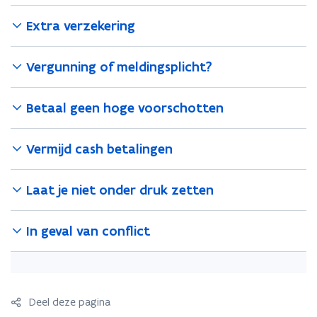
w
Extra verzekering
v
e
n
Vergunning of meldingsplicht?
s
t
Betaal geen hoge voorschotten
e
r
Vermijd cash betalingen
)
Laat je niet onder druk zetten
In geval van conflict
Deel deze pagina