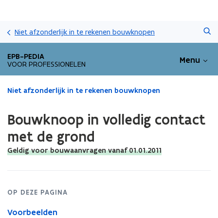
Overslaan
Zoeken
en
Niet afzonderlijk in te rekenen bouwknopen
naar
de
EPB-PEDIA
Menu
inhoud
VOOR PROFESSIONELEN
gaan
Gedaan
Niet afzonderlijk in te rekenen bouwknopen
met
laden.
Bouwknoop in volledig contact
U
bevindt
met de grond
zich
Geldig voor bouwaanvragen vanaf 01.01.2011
op:
Bouwknoop
in
volledig
contact
OP DEZE PAGINA
met
Voorbeelden
de