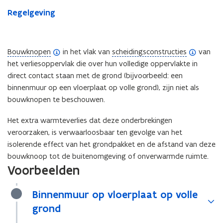
grond
Regelgeving
(
(
Bouwknopen
in het vlak van
scheidingsconstructies
van
o
o
het verliesoppervlak die over hun volledige oppervlakte in
p
p
direct contact staan met de grond (bijvoorbeeld: een
e
e
binnenmuur op een vloerplaat op volle grond), zijn niet als
n
n
bouwknopen te beschouwen.
d
d
Het extra warmteverlies dat deze onderbrekingen
e
e
veroorzaken, is verwaarloosbaar ten gevolge van het
f
f
isolerende effect van het grondpakket en de afstand van deze
i
i
bouwknoop tot de buitenomgeving of onverwarmde ruimte.
n
n
Voorbeelden
i
i
t
t
Binnenmuur op vloerplaat op volle
i
i
e
grond
e
)
)