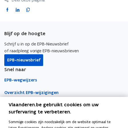
F
L
K
a
i
o
c
n
p
e
k
i
Blijf op de hoogte
b
e
e
o
d
e
Schrijf u in op de EPB-Nieuwsbrief
o
i
r
of raadpleeg vorige EPB-nieuwsbrieven
k
n
l
EPB-nieuwsbrief
o
o
i
Snel naar
p
p
n
e
e
k
EPB-wegwijzers
n
n
n
t
t
a
Overzicht EPB-wijzigingen
i
i
a
Vlaanderen.be gebruikt cookies om uw
EPB-regelgeving
n
n
r
surfervaring te verbeteren.
n
n
k
EPB-eisen per jaar
i
i
l
Sommige cookies zijn noodzakelijk om de website optimaal te
Werken als EPB-verslaggever
e
e
e
laten functioneren. Andere cookies zijn optioneel en worden