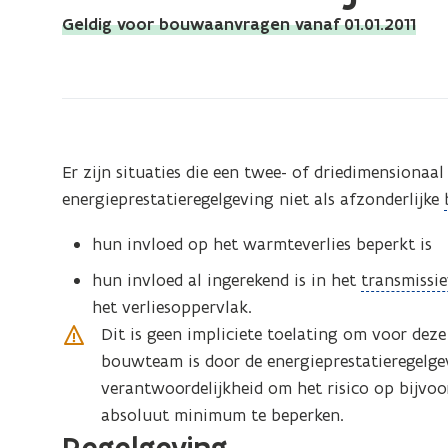
bevindt
Geldig voor bouwaanvragen vanaf 01.01.2011
zich
op:
Niet
afzonderlijk
in
Er zijn situaties die een twee- of driedimensiona
te
energieprestatieregelgeving niet als afzonderlijke
rekenen
bouwknopen
hun invloed op het warmteverlies beperkt is
(
hun invloed al ingerekend is in het
transmissie
o
het verliesoppervlak.
p
Dit is geen impliciete toelating om voor dez
e
bouwteam is door de energieprestatieregelgev
n
verantwoordelijkheid om het risico op bijvo
d
absoluut minimum te beperken.
e