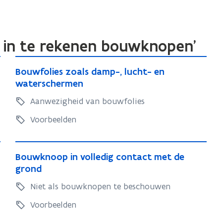
i
f
t
i
i
n
jk in te rekenen bouwknopen'
e
i
B
)
t
B
Bouwfolies zoals damp-, lucht- en
o
i
o
waterschermen
u
e
u
Aanwezigheid van bouwfolies
w
)
w
f
f
Voorbeelden
o
o
l
l
B
i
i
B
Bouwknoop in volledig contact met de
o
e
o
grond
e
u
s
u
s
Niet als bouwknopen te beschouwen
w
z
w
z
k
o
k
Voorbeelden
o
a
n
n