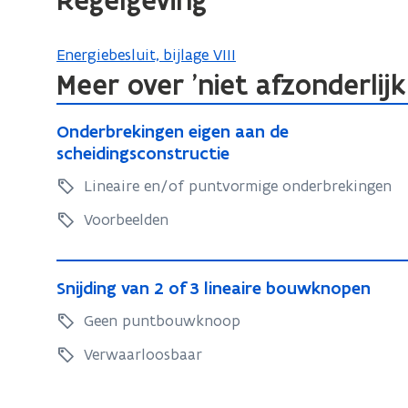
Regelgeving
f
i
Energiebesluit, bijlage VIII
n
Meer over 'niet afzonderli
i
O
t
O
Onderbrekingen eigen aan de
n
i
n
scheidingsconstructie
d
e
d
Lineaire en/of puntvormige onderbrekingen
e
)
e
r
r
Voorbeelden
b
b
r
r
S
e
e
S
Snijding van 2 of 3 lineaire bouwknopen
n
k
n
k
i
Geen puntbouwknoop
i
i
i
j
n
j
Verwaarloosbaar
n
d
g
d
g
e
i
i