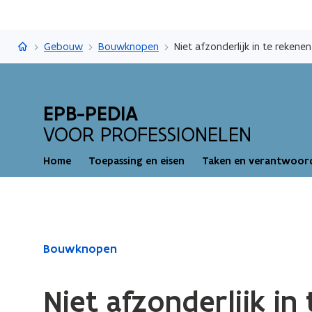
EPB-pedia
Gebouw
Bouwknopen
Niet afzonderlijk in te reke
EPB-PEDIA
VOOR PROFESSIONELEN
Home
Toepassing en eisen
Taken en verantwoord
Gedaan
Bouwknopen
met
laden.
Niet afzonderlijk i
U