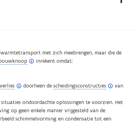
al warmtetransport met zich meebrengen, maar die de
(
bouwknoop
inrekent omdat:
o
p
e
(
verlies
doorheen de
scheidingsconstructies
van
n
o
d
p
e situaties ondoordachte oplossingen te voorzien. Het
e
e
ing op geen enkele manier vrijgesteld van de
f
n
orbeeld schimmelvorming en condensatie tot een
i
d
n
e