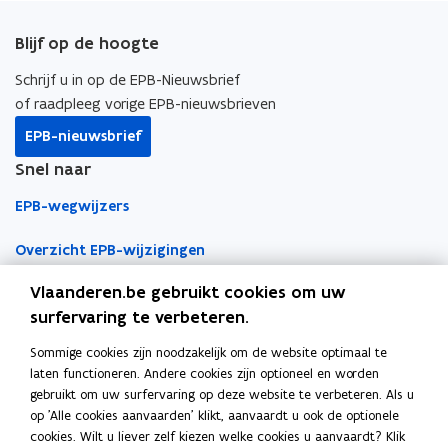
c
n
p
e
k
i
Blijf op de hoogte
b
e
e
o
d
e
Schrijf u in op de EPB-Nieuwsbrief
o
i
r
of raadpleeg vorige EPB-nieuwsbrieven
k
n
l
EPB-nieuwsbrief
o
o
i
Snel naar
p
p
n
e
e
k
EPB-wegwijzers
n
n
n
t
t
a
Overzicht EPB-wijzigingen
i
i
a
Vlaanderen.be gebruikt cookies om uw
EPB-regelgeving
n
n
r
surfervaring te verbeteren.
n
n
k
EPB-eisen per jaar
i
i
l
Sommige cookies zijn noodzakelijk om de website optimaal te
Werken als EPB-verslaggever
e
e
e
laten functioneren. Andere cookies zijn optioneel en worden
u
u
m
gebruikt om uw surfervaring op deze website te verbeteren. Als u
Erkenningsvoorwaarden
w
w
b
op 'Alle cookies aanvaarden' klikt, aanvaardt u ook de optionele
cookies. Wilt u liever zelf kiezen welke cookies u aanvaardt? Klik
v
v
o
Permanente vorming