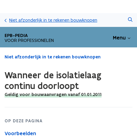
Overslaan
Zoeken
en
Niet afzonderlijk in te rekenen bouwknopen
naar
de
EPB-PEDIA
Menu
inhoud
VOOR PROFESSIONELEN
gaan
Gedaan
Niet afzonderlijk in te rekenen bouwknopen
met
laden.
Wanneer de isolatielaag
U
bevindt
continu doorloopt
zich
Geldig voor bouwaanvragen vanaf 01.01.2011
op:
Wanneer
de
isolatielaag
continu
OP DEZE PAGINA
doorloopt
Voorbeelden