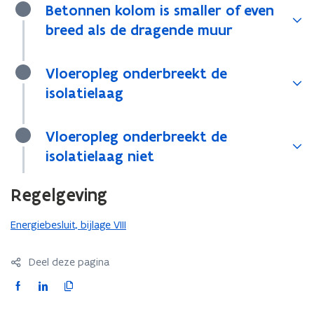
Betonnen kolom is smaller of even
)
n
i
breed als de dragende muur
t
i
Vloeropleg onderbreekt de
e
isolatielaag
)
Vloeropleg onderbreekt de
isolatielaag niet
Regelgeving
Energiebesluit, bijlage VIII
Deel deze pagina
F
L
K
a
i
o