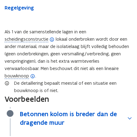
Regelgeving
Als 1 van de samenstellende lagen in een
(
scheidingsconstructie
lokaal onderbroken wordt door een
o
ander materiaal, maar de isolatielaag blijft volledig behouden
p
(geen onderbrekingen, geen versmalling/verbreding, geen
e
verspringingen), dan is het extra warmteverlies
n
verwaarloosbaar. Men beschouwt dit niet als een lineaire
d
(
bouwknoop
.
e
o
De detaillering bepaalt meestal of een situatie een
f
p
bouwknoop is of niet.
Voorbeelden
i
e
n
n
i
d
Betonnen kolom is breder dan de
t
e
dragende muur
i
f
e
i