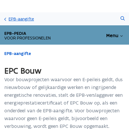
Overslaan
Zoeken
en
EPB-aangifte
naar
de
EPB-PEDIA
Menu
inhoud
VOOR PROFESSIONELEN
gaan
Gedaan
EPB-aangifte
met
laden.
EPC Bouw
U
bevindt
Voor bouwprojecten waarvoor een E-peileis geldt, dus
zich
nieuwbouw of gelijkaardige werken en ingrijpende
op:
energetische renovaties, stelt de EPB-verslaggever een
EPC
Bouw
energieprestatiecertificaat of EPC Bouw op, als een
onderdeel van de EPB-aangifte. Voor bouwprojecten
waarvoor geen E-peileis geldt, bijvoorbeeld een
verbouwing, wordt geen EPC Bouw opgemaakt.