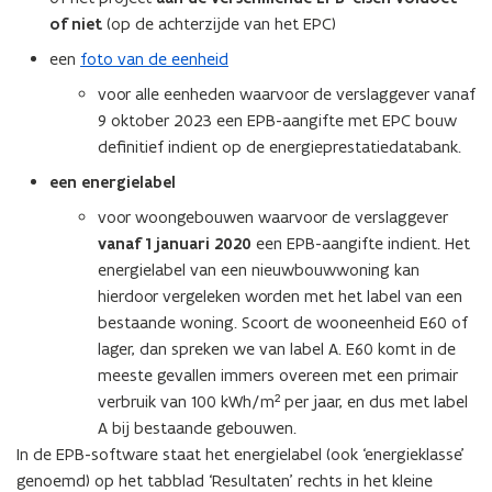
e
s
of niet
(op de achterzijde van het EPC)
s
t
een
foto van de eenheid
t
a
voor alle eenheden waarvoor de verslaggever vanaf
a
n
9 oktober 2023 een EPB-aangifte met EPC bouw
n
d
definitief indient op de energieprestatiedatabank.
d
o
o
p
een energielabel
p
e
voor woongebouwen waarvoor de verslaggever
e
n
vanaf 1 januari 2020
een EPB-aangifte indient. Het
n
t
energielabel van een nieuwbouwwoning kan
t
i
hierdoor vergeleken worden met het label van een
i
n
bestaande woning. Scoort de wooneenheid E60 of
n
n
lager, dan spreken we van label A. E60 komt in de
n
i
meeste gevallen immers overeen met een primair
i
e
verbruik van 100 kWh/m² per jaar, en dus met label
e
u
A bij bestaande gebouwen.
u
w
In de EPB-software staat het energielabel (ook ‘energieklasse’
w
v
genoemd) op het tabblad ‘Resultaten’ rechts in het kleine