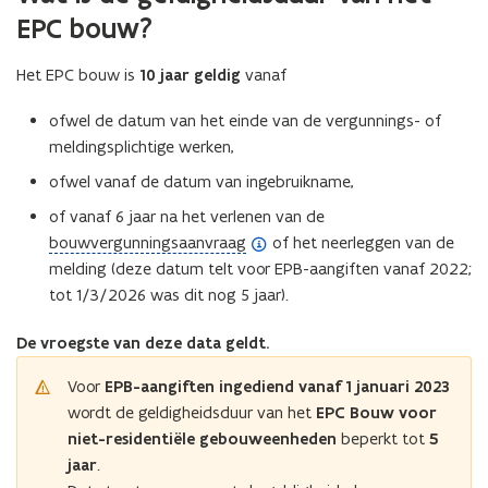
EPC bouw?
Het EPC bouw is
10 jaar geldig
vanaf
ofwel de datum van het einde van de vergunnings- of
meldingsplichtige werken,
ofwel vanaf de datum van ingebruikname,
of vanaf 6 jaar na het verlenen van de
(
bouwvergunningsaanvraag
of het neerleggen van de
o
melding (deze datum telt voor EPB-aangiften vanaf 2022;
p
tot 1/3/2026 was dit nog 5 jaar).
e
De vroegste van deze data geldt.
n
d
Voor
EPB-aangiften ingediend vanaf 1 januari 2023
e
wordt de geldigheidsduur van het
EPC Bouw voor
f
niet-residentiële gebouweenheden
beperkt tot
5
i
jaar
.
n