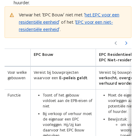
huurder.
Verwar het ‘EPC Bouw’ niet met ‘
het EPC voor een
residentiële eenheid
’ of het ‘
EPC voor een niet-
residentiële eenheid
’.
(Scroll
(Scroll
links)
rechts)
EPC Bouw
EPC Residentieel o
EPC Niet-residenti
Voor welke
Vereist bij bouwprojecten
Vereist bij bouwproj
gebouwen
waarvoor een
E-peileis geldt
verkocht, overged
verhuurd worden
Functie
Toont of het gebouw
Moet de eigena
voldoet aan de EPB-eisen of
voorleggen aan
niet
potentiële nieu
of huurder.
Bij verkoop of verhuur moet
de eigenaar een EPC
Bewijsstuk:
voorleggen. Hij/zij kan
om voor
daarvoor het EPC Bouw
woongeb
gebruiken.
tonen da