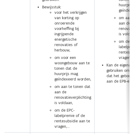
huurprij
Bewijsstuk:
geïndex
voor het verkrijgen
van korting op
om aan t
onroerende
aan de
voorheffing bij
renovati
ingrijpende
is voldaa
energetische
om de E
renovaties of
labelpre
herbouw,
rentesub
om voor een
vragen,…
woongebouw aan te
Kan de eigenaa
tonen dat de
gebruiken om a
huurprijs mag
dat het gebouw
geïndexeerd worden,
aan de EPB-eise
om aan te tonen dat
aan de
renovatieverplichting
is voldaan,
om de EPC-
labelpremie of de
rentesubsidie aan te
vragen,...