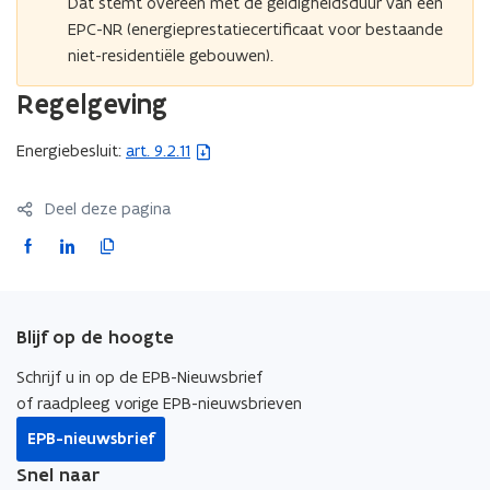
Dat stemt overeen met de geldigheidsduur van een
i
EPC-NR (energieprestatiecertificaat voor bestaande
t
niet-residentiële gebouwen).
i
e
Regelgeving
)
Energiebesluit:
art. 9.2.11
(
b
e
Deel deze pagina
s
F
L
K
t
a
i
o
a
c
n
p
n
e
k
i
d
Blijf op de hoogte
b
e
e
o
o
d
e
Schrijf u in op de EPB-Nieuwsbrief
p
o
i
r
of raadpleeg vorige EPB-nieuwsbrieven
e
k
n
l
EPB-nieuwsbrief
n
o
o
i
t
Snel naar
p
p
n