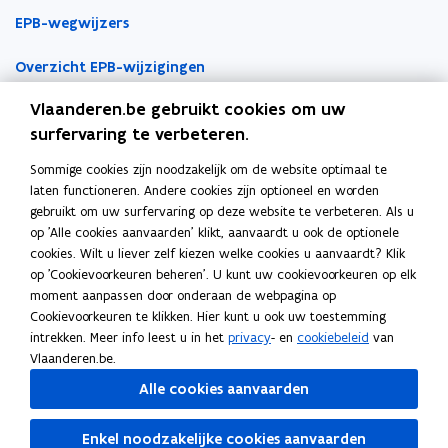
i
e
e
k
EPB-wegwijzers
n
n
n
n
n
t
t
a
Overzicht EPB-wijzigingen
i
i
i
a
e
Vlaanderen.be gebruikt cookies om uw
EPB-regelgeving
n
n
r
u
surfervaring te verbeteren.
n
n
k
w
EPB-eisen per jaar
i
i
l
Sommige cookies zijn noodzakelijk om de website optimaal te
v
Werken als EPB-verslaggever
e
e
e
laten functioneren. Andere cookies zijn optioneel en worden
e
u
u
m
gebruikt om uw surfervaring op deze website te verbeteren. Als u
Erkenningsvoorwaarden
n
w
w
b
op 'Alle cookies aanvaarden' klikt, aanvaardt u ook de optionele
s
cookies. Wilt u liever zelf kiezen welke cookies u aanvaardt? Klik
v
v
o
Permanente vorming
t
op 'Cookievoorkeuren beheren'. U kunt uw cookievoorkeuren op elk
e
e
r
e
moment aanpassen door onderaan de webpagina op
n
n
d
Veelgemaakte fouten
r
Cookievoorkeuren te klikken. Hier kunt u ook uw toestemming
Tools
s
s
intrekken. Meer info leest u in het
)
privacy
- en
cookiebeleid
van
t
t
Vlaanderen.be.
EPB-software 3G
e
e
Alle cookies aanvaarden
r
r
o
Energieprestatiedatabank
p
Enkel noodzakelijke cookies aanvaarden