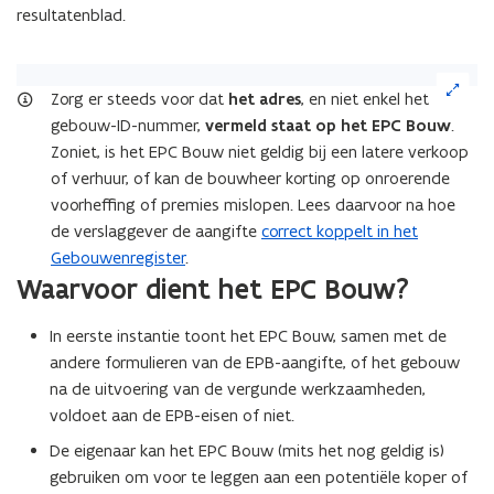
v
e
resultatenblad.
e
n
n
s
(Klik
s
t
op
Zorg er steeds voor dat
het adres
, en niet enkel het
t
e
de
gebouw-ID-nummer,
vermeld staat op het EPC Bouw
.
e
r
afbeelding
Zoniet, is het EPC Bouw niet geldig bij een latere verkoop
r
)
voor
of verhuur, of kan de bouwheer korting op onroerende
)
een
voorheffing of premies mislopen. Lees daarvoor na hoe
vergrote
de verslaggever de aangifte
correct koppelt in het
weergave)
Gebouwenregister
.
Waarvoor dient het EPC Bouw?
In eerste instantie toont het EPC Bouw, samen met de
andere formulieren van de EPB-aangifte, of het gebouw
na de uitvoering van de vergunde werkzaamheden,
voldoet aan de EPB-eisen of niet.
De eigenaar kan het EPC Bouw (mits het nog geldig is)
gebruiken om voor te leggen aan een potentiële koper of