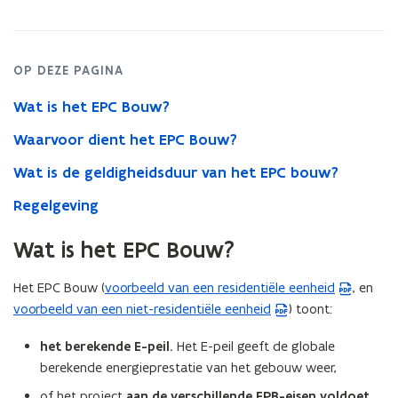
OP DEZE PAGINA
Wat is het EPC Bouw?
Waarvoor dient het EPC Bouw?
Wat is de geldigheidsduur van het EPC bouw?
Regelgeving
Wat is het EPC Bouw?
Het EPC Bouw (
voorbeeld van een residentiële eenheid
, en
(
voorbeeld van een niet-residentiële eenheid
) toont:
(
P
P
D
het berekende E-peil.
Het E-peil geeft de globale
D
F
berekende energieprestatie van het gebouw weer,
F
b
b
e
of het project
aan de verschillende
EPB-eisen voldoet