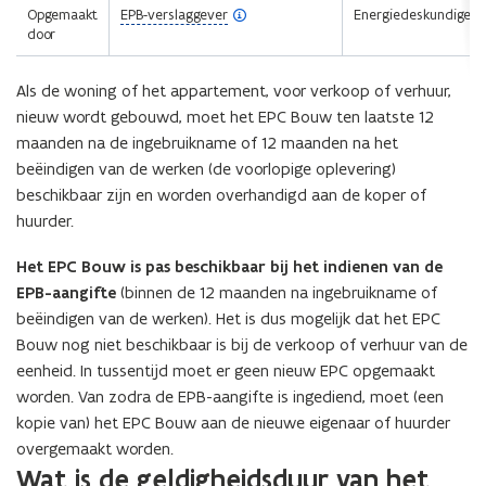
(
Opgemaakt
EPB-verslaggever
Energiedeskundige
o
door
p
e
Als de woning of het appartement, voor verkoop of verhuur,
n
d
nieuw wordt gebouwd, moet het EPC Bouw ten laatste 12
e
maanden na de ingebruikname of 12 maanden na het
f
beëindigen van de werken (de voorlopige oplevering)
i
n
beschikbaar zijn en worden overhandigd aan de koper of
i
huurder.
t
i
Het EPC Bouw is pas beschikbaar bij het indienen van de
e
)
EPB-aangifte
(binnen de 12 maanden na ingebruikname of
beëindigen van de werken). Het is dus mogelijk dat het EPC
Bouw nog niet beschikbaar is bij de verkoop of verhuur van de
eenheid. In tussentijd moet er geen nieuw EPC opgemaakt
worden. Van zodra de EPB-aangifte is ingediend, moet (een
kopie van) het EPC Bouw aan de nieuwe eigenaar of huurder
overgemaakt worden.
Wat is de geldigheidsduur van het