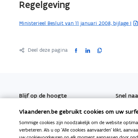
Regelgeving
i
e
)
Ministerieel Besluit van 11 januari 2008, bijlage I
(
b
e
s
F
L
K
Deel deze pagina
t
a
i
o
a
c
n
p
n
e
k
i
d
b
e
e
o
o
d
e
Blijf op de hoogte
Snel naa
p
o
i
r
e
Schrijf u in op de EPB-Nieuwsbrief
EPB-wegwi
k
n
l
Vlaanderen.be gebruikt cookies om uw surfe
n
of raadpleeg vorige EPB-
o
o
i
Overzicht
Sommige cookies zijn noodzakelijk om de website optimaal
t
nieuwsbrieven
p
p
n
verbeteren. Als u op 'Alle cookies aanvaarden' klikt, aanva
i
e
e
k
EPB-nieuwsbrief
EPB-regel
uw cookievoorkeuren op elk moment aanpassen door ondera