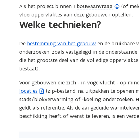
e
(
Als het project binnen 1
bouwaanvraag
(of mel
n
o
vloeroppervlaktes van deze gebouwen optellen.
d
Welke technieken?
p
e
e
f
n
(
De
bestemming van het gebouw
en de
bruikbare 
i
d
o
onderzoeken, zoals vastgelegd in de onderstaande t
n
e
p
die het grootste deel van de volledige oppervlakt
i
f
e
bestaat).
t
i
n
i
n
Voor gebouwen die zich - in vogelvlucht - op mi
d
e
i
locaties
(zip-bestand, na uitpakken te openen m
e
)
t
stads/blokverwarming of -koeling onderzoeken. He
f
i
geldt als referentie. Als de aangeduide warmtelev
i
e
beschikking heeft of wenst te leveren, is een verd
n
)
i
t