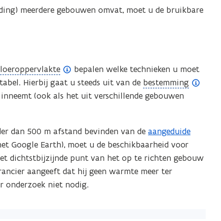
ding) meerdere gebouwen omvat, moet u de bruikbare
vloeroppervlakte
bepalen welke technieken u moet
(
abel. Hierbij gaat u steeds uit van de
bestemming
o
e inneemt (ook als het uit verschillende gebouwen
p
e
nder dan 500 m afstand bevinden van de
aangeduide
(
n
et Google Earth), moet u de beschikbaarheid voor
Z
d
t dichtstbijzijnde punt van het op te richten gebouw
I
e
erancier aangeeft dat hij geen warmte meer ter
P
f
er onderzoek niet nodig.
b
i
e
n
s
i