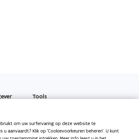
gever
Tools
EPB-software 3G
o
Energieprestatiedatabank
ebruikt om uw surfervaring op deze website te
p
ies u aanvaardt? Klik op 'Cookievoorkeuren beheren'. U kunt
e
Gekende softwareproblemen
uw toestemming intrekken. Meer info leest u in het