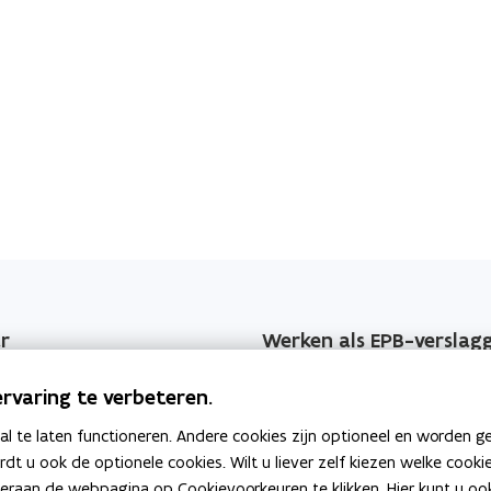
t
t
a
i
n
e
d
)
o
p
e
n
t
i
n
n
r
Werken als EPB-verslag
i
jzers
Erkenningsvoorwaarden
e
rvaring te verbeteren.
u
 EPB-wijzigingen
Permanente vorming
 te laten functioneren. Andere cookies zijn optioneel en worden g
w
ardt u ook de optionele cookies. Wilt u liever zelf kiezen welke cook
v
geving
Veelgemaakte fouten
an de webpagina op Cookievoorkeuren te klikken. Hier kunt u ook 