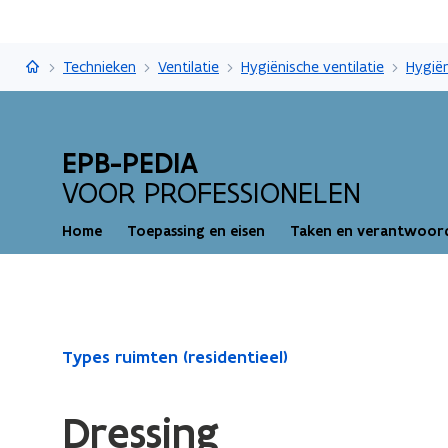
EPB-pedia
Technieken
Ventilatie
Hygiënische ventilatie
EPB-PEDIA
VOOR PROFESSIONELEN
Home
Toepassing en eisen
Taken en verantwoord
Gedaan
Types ruimten (residentieel)
met
laden.
Dressing
U