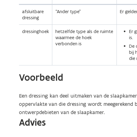
afsluitbare
“Ander type”
Er gelde
dressing
dressinghoek
hetzelfde type als de ruimte
Er 
waarmee de hoek
is.
verbonden is
De 
bij
die 
Voorbeeld
Een dressing kan deel uitmaken van de slaapkamer 
oppervlakte van die dressing wordt meegerekend b
ontwerpdebieten van de slaapkamer.
Advies