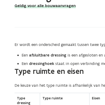
bevindt
Geldig voor alle bouwaanvragen
zich
op:
Dressing
Er wordt een onderscheid gemaakt tussen twee typ
Een
afsluitbare dressing
is een afgesloten en 
Een
dressinghoek
staat in open verbinding me
(Scroll
(Scroll
Type ruimte en eisen
links)
rechts)
De keuze van het type ruimte is afhankelijk van he
Type
Type ruimte
Eisen
dressing