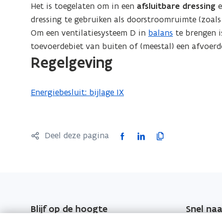
Het is toegelaten om in een
afsluitbare dressing
e
dressing te gebruiken als doorstroomruimte (zoals 
Om een ventilatiesysteem D in
balans
te brengen i
toevoerdebiet van buiten of (meestal) een afvoerd
Regelgeving
Energiebesluit: bijlage IX
F
L
K
Deel deze pagina
a
i
o
c
n
p
e
k
i
b
e
e
o
d
e
Blijf op de hoogte
Snel naa
o
i
r