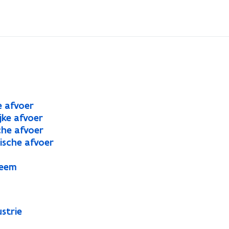
e afvoer
jke afvoer
che afvoer
ische afvoer
teem
strie