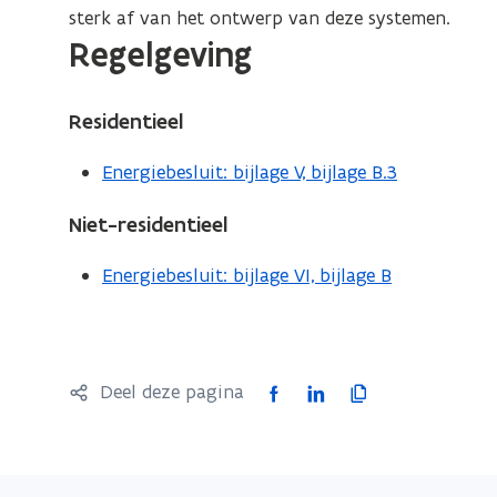
sterk af van het ontwerp van deze systemen.
Regelgeving
Residentieel
Energiebesluit: bijlage V, bijlage B.3
Niet-residentieel
Energiebesluit: bijlage VI, bijlage B
F
L
K
Deel deze pagina
a
i
o
c
n
p
e
k
i