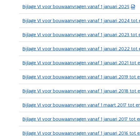
(
Bijlage VI voor bouwaanvragen vanaf 1 januari 2025
P
D
(
Bijlage VI voor bouwaanvragen vanaf 1 januari 2024 to
F
P
b
D
(
Bijlage VI voor bouwaanvragen vanaf 1 januari 2023 to
e
F
P
s
b
D
(
Bijlage VI voor bouwaanvragen vanaf 1 januari 2022 to
t
e
F
P
a
s
b
D
n
(
Bijlage VI voor bouwaanvragen vanaf 1 januari 2021 tot
t
e
F
d
P
a
s
b
o
D
n
(
Bijlage VI voor bouwaanvragen vanaf 1 januari 2019 tot
t
e
p
F
d
P
a
s
e
b
o
D
n
(
Bijlage VI voor bouwaanvragen vanaf 1 januari 2018 tot
t
n
e
p
F
d
P
a
t
s
e
b
o
D
n
(
Bijlage VI voor bouwaanvragen vanaf 1 maart 2017 tot 
i
t
n
e
p
F
d
P
n
a
t
s
e
b
o
D
n
n
(
Bijlage VI voor bouwaanvragen vanaf 1 januari 2017 tot 
i
t
n
e
p
F
i
d
P
n
a
t
s
e
b
e
o
D
n
n
(
Bijlage VI voor bouwaanvragen vanaf 1 januari 2016 tot
i
t
n
e
u
p
F
i
d
P