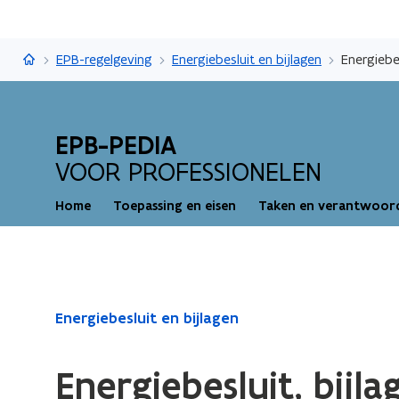
EPB-pedia
EPB-regelgeving
Energiebesluit en bijlagen
Energiebes
EPB-PEDIA
VOOR PROFESSIONELEN
Home
Toepassing en eisen
Taken en verantwoord
Gedaan
Energiebesluit en bijlagen
met
laden.
Energiebesluit, bijla
U