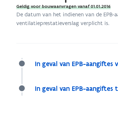
bevindt
Geldig voor bouwaanvragen vanaf 01.01.2016
zich
De datum van het indienen van de EPB-a
op:
ventilatieprestatieverslag verplicht is.
Ventilatieprestatieverslag
In geval van EPB-aangiftes v
In geval van EPB-aangiftes t