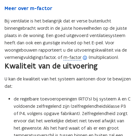
Meer over m-factor
Bij ventilatie is het belangrijk dat er verse buitenlucht
binnengebracht wordt in de juiste hoeveelheden op de juiste
plaats in de woning. Een goed uitgevoerd ventilatiesysteem
heeft dan ook een gunstige invloed op het E-peil. Voor
woongebouwen rapporteert u die uitvoeringskwaliteit via de
(
vermenigvuldigingsfactor, of
m-factor
(multiplication).
Kwaliteit van de uitvoering
o
p
U kan de kwaliteit van het systeem aantonen door te bewijzen
e
dat:
n
d
de regelbare toevoeropeningen (RTO’s) bij systeem A en C
e
voldoende zelfregelend zijn (zelfregelendheidsklasse P3
f
of P4, volgens opgave fabrikant). Zelfregelendheid zorgt
i
ervoor dat het werkelijke debiet niet teveel afwijkt van
n
het gewenste. Als het hard waait of als er een groot
i
temperatuurverschil is tussen binnen en buiten zal een