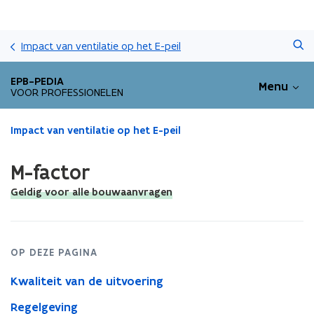
Overslaan
Zoeken
en
Impact van ventilatie op het E-peil
naar
de
EPB-PEDIA
Menu
inhoud
VOOR PROFESSIONELEN
gaan
Gedaan
Impact van ventilatie op het E-peil
met
laden.
M-factor
U
bevindt
Geldig voor alle bouwaanvragen
zich
op:
M-
factor
OP DEZE PAGINA
Kwaliteit van de uitvoering
Regelgeving