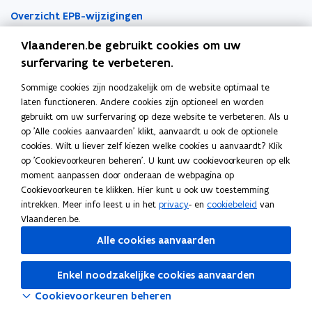
t
t
a
Overzicht EPB-wijzigingen
i
i
a
Vlaanderen.be gebruikt cookies om uw
EPB-regelgeving
n
n
r
surfervaring te verbeteren.
n
n
k
EPB-eisen per jaar
i
i
l
Sommige cookies zijn noodzakelijk om de website optimaal te
Werken als EPB-verslaggever
e
e
e
laten functioneren. Andere cookies zijn optioneel en worden
u
u
m
gebruikt om uw surfervaring op deze website te verbeteren. Als u
Erkenningsvoorwaarden
w
w
b
op 'Alle cookies aanvaarden' klikt, aanvaardt u ook de optionele
cookies. Wilt u liever zelf kiezen welke cookies u aanvaardt? Klik
v
v
o
Permanente vorming
op 'Cookievoorkeuren beheren'. U kunt uw cookievoorkeuren op elk
e
e
r
moment aanpassen door onderaan de webpagina op
n
n
d
Veelgemaakte fouten
Cookievoorkeuren te klikken. Hier kunt u ook uw toestemming
Tools
s
s
intrekken. Meer info leest u in het
privacy
- en
cookiebeleid
van
t
t
Vlaanderen.be.
EPB-software 3G
e
e
Alle cookies aanvaarden
r
r
o
Energieprestatiedatabank
p
Enkel noodzakelijke cookies aanvaarden
Gekende softwareproblemen
e
Cookievoorkeuren beheren
n