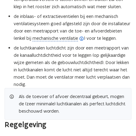
t
klep in het rooster zich automatisch wat meer sluiten.
i
e
de inblaas- of extractieventielen bij een mechanisch
)
ventilatiesysteem goed afgesteld zijn door de installateur
door een meetrapport van de toe- en afvoerdebieten
(
(enkel bij
mechanische ventilatie
) voor te leggen.
o
de luchtkanalen luchtdicht zijn door een meetrapport van
p
de kanaalluchtdichtheid voor te leggen (op gelijkaardige
e
wijze gemeten als de gebouwluchtdichtheid). Door lekken
n
in luchtkanalen komt de lucht niet altijd terecht waar het
d
moet. Dan moet de ventilator meer lucht verplaatsen dan
e
nodig.
f
i
Als de toevoer of afvoer decentraal gebeurt, mogen
n
de (zeer minimale) luchtkanalen als perfect luchtdicht
i
beschouwd worden.
t
Regelgeving
i
e