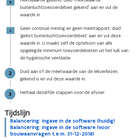
Stap
b
buitenluchttoevoerdebiet gekend’ aan en vul de
waarde in
Geen continue meting en geen meetrapport: duid
Stap
c
‘geëist buitenluchttoevoerdebiet’ aan en vul deze
waarde in. U maakt zelf de optelsom van alle
opgelegde minimum toevoerdebieten uit het luik van
de hygiënische ventilatie.
Duid aan of de meetwaarde van de lekverliezen
Stap
2
gekend is en vul deze waarde in.
Herhaal dezelfde stappen voor de afvoer.
Stap
3
Tijdslijn
B
Balancering: ingave in de software (huidig)
B
a
B
Balancering: ingave in de software (voor
a
B
l
a
bouwaanvragen t.e.m. 31-12-2018)
l
a