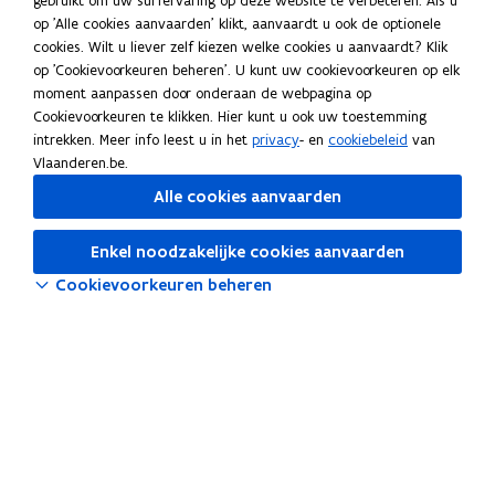
gebruikt om uw surfervaring op deze website te verbeteren. Als u
op 'Alle cookies aanvaarden' klikt, aanvaardt u ook de optionele
Suggesties?
cookies. Wilt u liever zelf kiezen welke cookies u aanvaardt? Klik
Heb je aanvullingen of een opmerking over deze webpagina?
op 'Cookievoorkeuren beheren'. U kunt uw cookievoorkeuren op elk
moment aanpassen door onderaan de webpagina op
Meld je suggestie(s)
Cookievoorkeuren te klikken. Hier kunt u ook uw toestemming
HR-bouwstenen
intrekken. Meer info leest u in het
privacy
- en
cookiebeleid
van
Vlaanderen.be.
HR-beleid
Alle cookies aanvaarden
HR-systemen
Enkel noodzakelijke cookies aanvaarden
Tools
Cookievoorkeuren beheren
Salarissimulator
o
Selfservice Vlimpers
p
o
OraFin
e
p
n
o
Cognos
e
t
p
Vlaanderen Intern voor HR
n
i
e