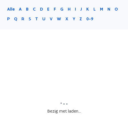
Alle
A
B
C
D
E
F
G
H
I
J
K
L
M
N
O
P
Q
R
S
T
U
V
W
X
Y
Z
0-9
Bezig met laden...