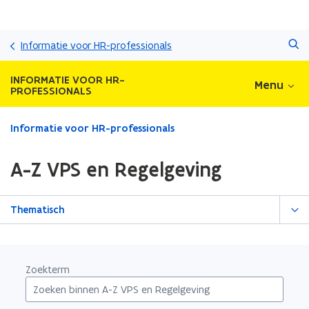
Overslaan
Zoeken
en
Informatie voor HR-professionals
naar
de
INFORMATIE VOOR HR-
Menu
inhoud
PROFESSIONALS
gaan
Gedaan
Informatie voor HR-professionals
met
laden.
A-Z VPS en Regelgeving
U
bevindt
zich
Thematisch
op:
A-
Z
VPS
Zoekterm
en
Regelgeving