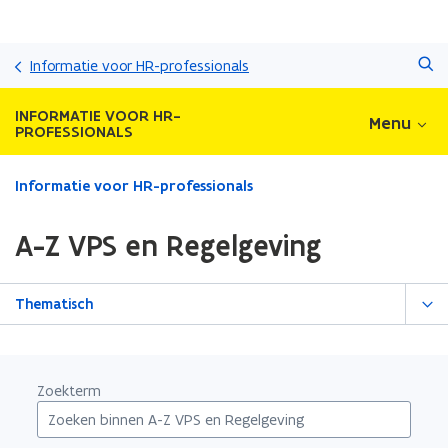
Overslaan
Zoeken
en
Informatie voor HR-professionals
naar
de
INFORMATIE VOOR HR-
Menu
inhoud
PROFESSIONALS
gaan
Gedaan
Informatie voor HR-professionals
met
laden.
A-Z VPS en Regelgeving
U
bevindt
zich
Thematisch
op:
A-
Z
VPS
Zoekterm
en
Regelgeving