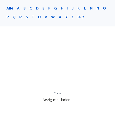
Alle
A
B
C
D
E
F
G
H
I
J
K
L
M
N
O
P
Q
R
S
T
U
V
W
X
Y
Z
0-9
Bezig met laden...