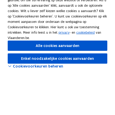
gebruikt om uw surfervaring op deze website te verbeteren. Als u
op 'Alle cookies aanvaarden' klikt, aanvaardt u ook de optionele
Suggesties?
cookies. Wilt u liever zelf kiezen welke cookies u aanvaardt? Klik
Heb je aanvullingen of een opmerking over deze webpagina?
op 'Cookievoorkeuren beheren'. U kunt uw cookievoorkeuren op elk
moment aanpassen door onderaan de webpagina op
Meld je suggestie(s)
Cookievoorkeuren te klikken. Hier kunt u ook uw toestemming
HR-bouwstenen
intrekken. Meer info leest u in het
privacy
- en
cookiebeleid
van
Vlaanderen.be.
HR-beleid
Alle cookies aanvaarden
HR-systemen
Enkel noodzakelijke cookies aanvaarden
Tools
Cookievoorkeuren beheren
Salarissimulator
o
Selfservice Vlimpers
p
o
OraFin
e
p
n
o
Cognos
e
t
p
Vlaanderen Intern voor HR
n
i
e