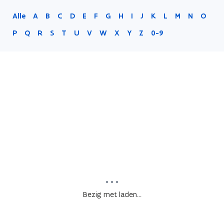
Alle
A
B
C
D
E
F
G
H
I
J
K
L
M
N
O
P
Q
R
S
T
U
V
W
X
Y
Z
0-9
Bezig met laden...