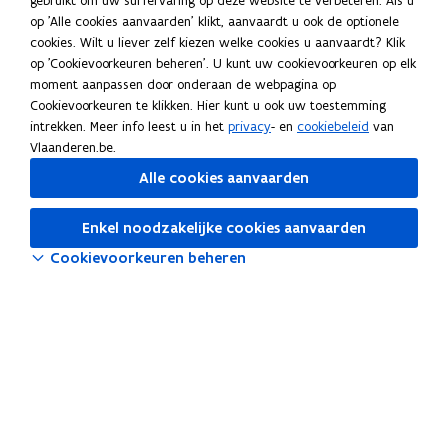
gebruikt om uw surfervaring op deze website te verbeteren. Als u
op 'Alle cookies aanvaarden' klikt, aanvaardt u ook de optionele
Suggesties?
cookies. Wilt u liever zelf kiezen welke cookies u aanvaardt? Klik
Heb je aanvullingen of een opmerking over deze webpagina?
op 'Cookievoorkeuren beheren'. U kunt uw cookievoorkeuren op elk
moment aanpassen door onderaan de webpagina op
Meld je suggestie(s)
Cookievoorkeuren te klikken. Hier kunt u ook uw toestemming
HR-bouwstenen
intrekken. Meer info leest u in het
privacy
- en
cookiebeleid
van
Vlaanderen.be.
HR-beleid
Alle cookies aanvaarden
HR-systemen
Enkel noodzakelijke cookies aanvaarden
Tools
Cookievoorkeuren beheren
Salarissimulator
o
Selfservice Vlimpers
p
o
OraFin
e
p
n
o
Cognos
e
t
p
Vlaanderen Intern voor HR
n
i
e