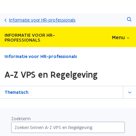
Overslaan
Zoeken
en
Informatie voor HR-professionals
naar
de
INFORMATIE VOOR HR-
Menu
inhoud
PROFESSIONALS
gaan
Gedaan
Informatie voor HR-professionals
met
laden.
A-Z VPS en Regelgeving
U
bevindt
zich
Thematisch
op:
A-
Z
VPS
Zoekterm
en
Regelgeving