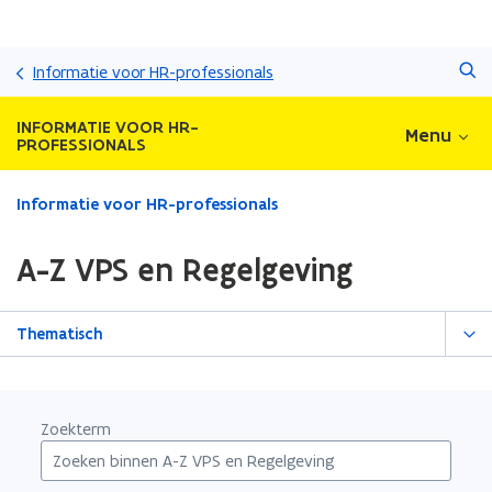
Overslaan
Zoeken
en
Informatie voor HR-professionals
naar
de
INFORMATIE VOOR HR-
Menu
inhoud
PROFESSIONALS
gaan
Gedaan
Informatie voor HR-professionals
met
laden.
A-Z VPS en Regelgeving
U
bevindt
zich
Thematisch
op:
A-
Z
VPS
Zoekterm
en
Regelgeving