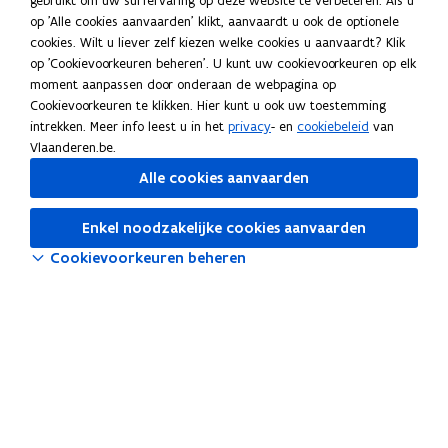
gebruikt om uw surfervaring op deze website te verbeteren. Als u
op 'Alle cookies aanvaarden' klikt, aanvaardt u ook de optionele
Suggesties?
cookies. Wilt u liever zelf kiezen welke cookies u aanvaardt? Klik
Heb je aanvullingen of een opmerking over deze webpagina?
op 'Cookievoorkeuren beheren'. U kunt uw cookievoorkeuren op elk
moment aanpassen door onderaan de webpagina op
Meld je suggestie(s)
Cookievoorkeuren te klikken. Hier kunt u ook uw toestemming
HR-bouwstenen
intrekken. Meer info leest u in het
privacy
- en
cookiebeleid
van
Vlaanderen.be.
HR-beleid
Alle cookies aanvaarden
HR-systemen
Enkel noodzakelijke cookies aanvaarden
Tools
Cookievoorkeuren beheren
Salarissimulator
o
Selfservice Vlimpers
p
o
OraFin
e
p
n
o
Cognos
e
t
p
Vlaanderen Intern voor HR
n
i
e