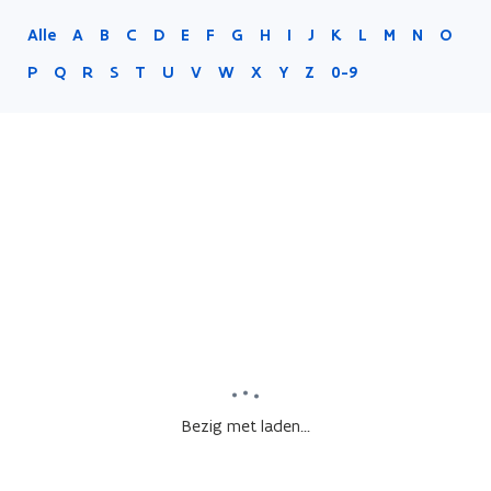
Alle
A
B
C
D
E
F
G
H
I
J
K
L
M
N
O
P
Q
R
S
T
U
V
W
X
Y
Z
0-9
Bezig met laden...