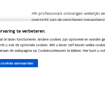
HR-professionals ontvangen wekelijks e
overzicht van de verschenen nieuwsberic
hun mailbox.
rvaring te verbeteren.
 te laten functioneren. Andere cookies zijn optioneel en worden g
ardt u ook de optionele cookies. Wilt u liever zelf kiezen welke cook
an de webpagina op Cookievoorkeuren te klikken. Hier kunt u ook 
 cookies aanvaarden
wstenen
Tools
Salarissimulator
o
men
Selfservice Vlimpers
p
o
e
OraFin
p
n