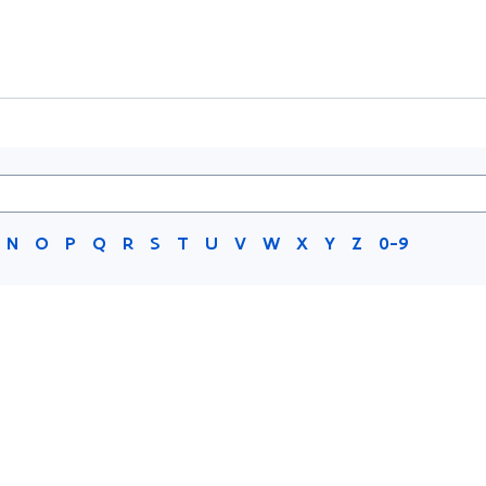
N
O
P
Q
R
S
T
U
V
W
X
Y
Z
0-9