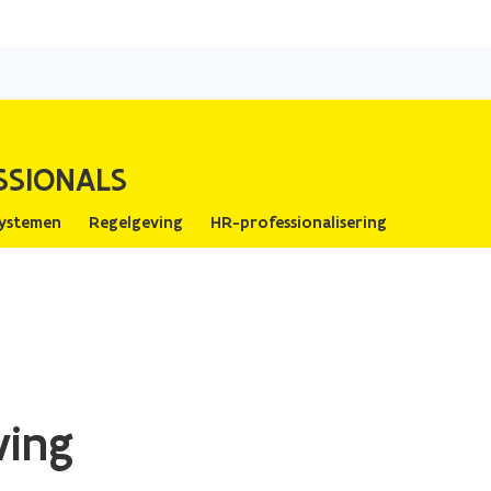
Overslaan
en
naar
de
inhoud
SSIONALS
gaan
ystemen
Regelgeving
HR-professionalisering
ving