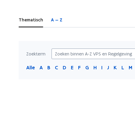
zich
op:
Thematisch
A — Z
A-
Z
VPS
en
Regelgeving
Zoekterm
Alle
A
B
C
D
E
F
G
H
I
J
K
L
M