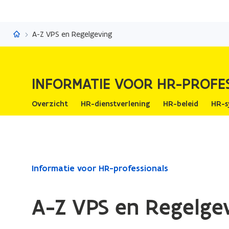
Informatie voor HR-professionals
A-Z VPS en Regelgeving
INFORMATIE VOOR HR-PROFE
Overzicht
HR-dienstverlening
HR-beleid
HR-s
Gedaan
Informatie voor HR-professionals
met
laden.
A-Z VPS en Regelge
U
bevindt