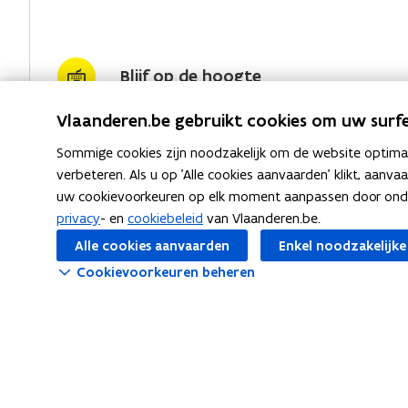
Blijf op de hoogte
Vlaanderen.be gebruikt cookies om uw surfe
Sommige cookies zijn noodzakelijk om de website optimaal
verbeteren. Als u op 'Alle cookies aanvaarden' klikt, aanva
uw cookievoorkeuren op elk moment aanpassen door ondera
privacy
- en
cookiebeleid
van Vlaanderen.be.
Alle cookies aanvaarden
Enkel noodzakelijke
Suggesties?
HR-bou
Cookievoorkeuren beheren
Heb je aanvullingen of een
HR-beleid
opmerking over deze webpagina?
HR-syste
Meld je suggestie(s)