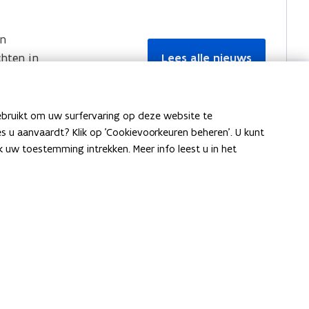
en
hten in
Lees alle nieuws
ebruikt om uw surfervaring op deze website te
ies u aanvaardt? Klik op 'Cookievoorkeuren beheren'. U kunt
uw toestemming intrekken. Meer info leest u in het
Vlaanderen Intern voor HR
door Agentschap Overheidspersoneel