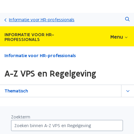
Overslaan
Zoeken
en
Informatie voor HR-professionals
naar
de
INFORMATIE VOOR HR-
Menu
inhoud
PROFESSIONALS
gaan
Gedaan
Informatie voor HR-professionals
met
laden.
A-Z VPS en Regelgeving
U
bevindt
zich
Thematisch
op:
A-
Z
VPS
Zoekterm
en
Regelgeving