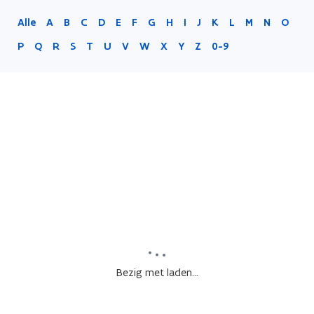
Alle
A
B
C
D
E
F
G
H
I
J
K
L
M
N
O
P
Q
R
S
T
U
V
W
X
Y
Z
0-9
Bezig met laden...