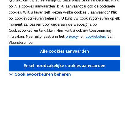
gebruikt om uw surfervaring op deze website te verbeteren. Als u
op 'Alle cookies aanvaarden' klikt, aanvaardt u ook de optionele
Suggesties?
cookies. Wilt u liever zelf kiezen welke cookies u aanvaardt? Klik
Heb je aanvullingen of een opmerking over deze webpagina?
op 'Cookievoorkeuren beheren'. U kunt uw cookievoorkeuren op elk
moment aanpassen door onderaan de webpagina op
Meld je suggestie(s)
Cookievoorkeuren te klikken. Hier kunt u ook uw toestemming
HR-bouwstenen
intrekken. Meer info leest u in het
privacy
- en
cookiebeleid
van
Vlaanderen.be.
HR-beleid
Alle cookies aanvaarden
HR-systemen
Enkel noodzakelijke cookies aanvaarden
Tools
Cookievoorkeuren beheren
Salarissimulator
o
Selfservice Vlimpers
p
o
OraFin
e
p
n
o
Cognos
e
t
p
Vlaanderen Intern voor HR
n
i
e