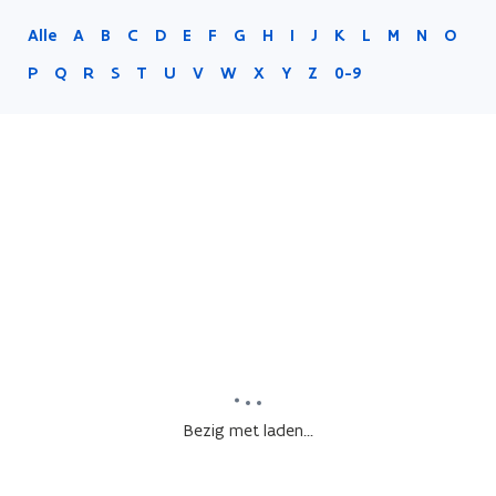
Alle
A
B
C
D
E
F
G
H
I
J
K
L
M
N
O
P
Q
R
S
T
U
V
W
X
Y
Z
0-9
Bezig met laden...