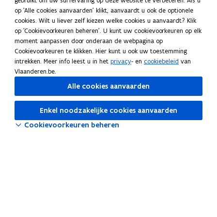
gebruikt om uw surfervaring op deze website te verbeteren. Als u
op 'Alle cookies aanvaarden' klikt, aanvaardt u ook de optionele
Suggesties?
cookies. Wilt u liever zelf kiezen welke cookies u aanvaardt? Klik
Heb je aanvullingen of een opmerking over deze webpagina?
op 'Cookievoorkeuren beheren'. U kunt uw cookievoorkeuren op elk
moment aanpassen door onderaan de webpagina op
Meld je suggestie(s)
Cookievoorkeuren te klikken. Hier kunt u ook uw toestemming
HR-bouwstenen
intrekken. Meer info leest u in het
privacy
- en
cookiebeleid
van
Vlaanderen.be.
HR-beleid
Alle cookies aanvaarden
HR-systemen
Enkel noodzakelijke cookies aanvaarden
Tools
Cookievoorkeuren beheren
Salarissimulator
o
Selfservice Vlimpers
p
o
OraFin
e
p
n
o
Cognos
e
t
p
Vlaanderen Intern voor HR
n
i
e