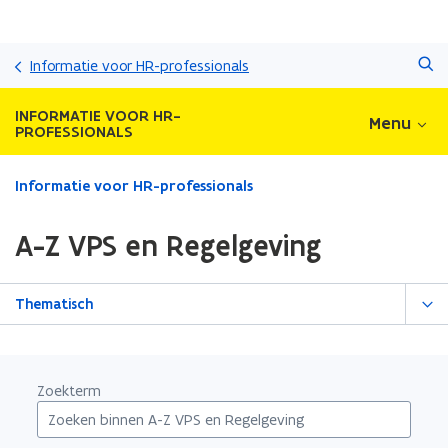
Overslaan
Zoeken
en
Informatie voor HR-professionals
naar
de
INFORMATIE VOOR HR-
Menu
inhoud
PROFESSIONALS
gaan
Gedaan
Informatie voor HR-professionals
met
laden.
A-Z VPS en Regelgeving
U
bevindt
zich
Thematisch
op:
A-
Z
VPS
Zoekterm
en
Regelgeving