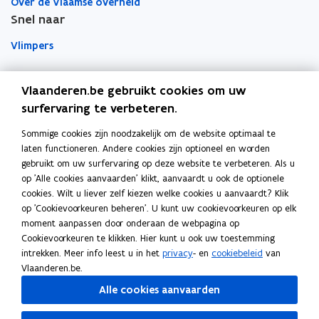
Over de Vlaamse overheid
p
r
r
Snel naar
p
Vlimpers
l
i
Facilipunt
c
Vlaanderen.be gebruikt cookies om uw
a
surfervaring te verbeteren.
o
Orafin
t
p
Dit is een website van
i
Sommige cookies zijn noodzakelijk om de website optimaal te
e
laten functioneren. Andere cookies zijn optioneel en worden
e
Agentschap Overheidspersoneel
n
gebruikt om uw surfervaring op deze website te verbeteren. Als u
)
t
op 'Alle cookies aanvaarden' klikt, aanvaardt u ook de optionele
Het Facilitair Bedrijf
i
cookies. Wilt u liever zelf kiezen welke cookies u aanvaardt? Klik
op 'Cookievoorkeuren beheren'. U kunt uw cookievoorkeuren op elk
n
Digitaal Vlaanderen
moment aanpassen door onderaan de webpagina op
n
Cookievoorkeuren te klikken. Hier kunt u ook uw toestemming
i
Departement Kanselarij en Buitenlandse Zaken
intrekken. Meer info leest u in het
privacy
- en
cookiebeleid
van
e
Blijf op de hoogte
Vlaanderen.be.
u
Elke twee weken vind je op vrijdag de nieuwsbrief van
Alle cookies aanvaarden
w
Vlaanderen Intern in je mailbox.
v