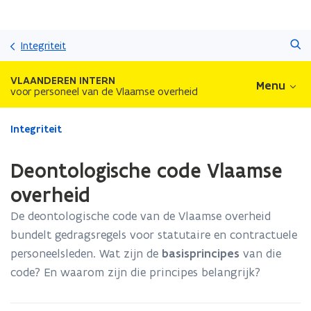
Overslaan
Zoeken
en
Integriteit
naar
de
VLAANDEREN INTERN
Menu
inhoud
voor personeel van de Vlaamse overheid
gaan
Gedaan
Integriteit
met
laden.
Deontologische code Vlaamse
U
bevindt
overheid
zich
De deontologische code van de Vlaamse overheid
op:
Deontologische
bundelt gedragsregels voor statutaire en contractuele
code
personeelsleden. Wat zijn de
basisprincipes
van die
Vlaamse
code? En waarom zijn die principes belangrijk?
overheid