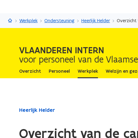
Vlaanderen Intern
Werkplek
Ondersteuning
Heerlijk Helder
Overzicht
VLAANDEREN INTERN
voor personeel van de Vlaamse
Overzicht
Personeel
Werkplek
Welzijn en ge
Gedaan
Heerlijk Helder
met
laden.
Overzicht van de c
U