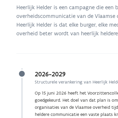
bevindt
Heerlijk Helder is een campagne die een b
zich
overheidscommunicatie van de Vlaamse ov
op:
Heerlijk Helder is dat elke burger, elke 
Overzicht
van
overheid beter wordt van heerlijk heldere 
de
campagne
2026-2029
Structurele verankering van Heerlijk Held
Op 15 juni 2026 heeft het Voorzitterscol
goedgekeurd. Het doel van dat plan is o
organisaties van de Vlaamse overheid ti
heldere communicatie een vaste plaats kr