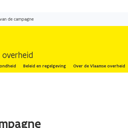
Overslaan
en
 van de campagne
naar
de
inhoud
gaan
 overheid
zondheid
Beleid en regelgeving
Over de Vlaamse overheid
ampagne