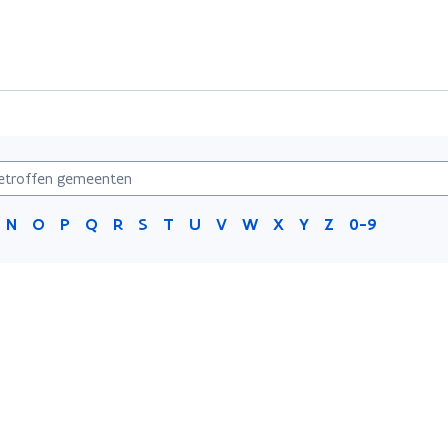
N
O
P
Q
R
S
T
U
V
W
X
Y
Z
0-9