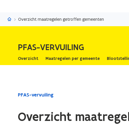
PFAS-vervuiling
Overzicht maatregelen getroffen gemeenten
PFAS-VERVUILING
Overzicht
Maatregelen per gemeente
Blootstell
Gedaan
PFAS-vervuiling
met
laden.
Overzicht maatrege
U
bevindt