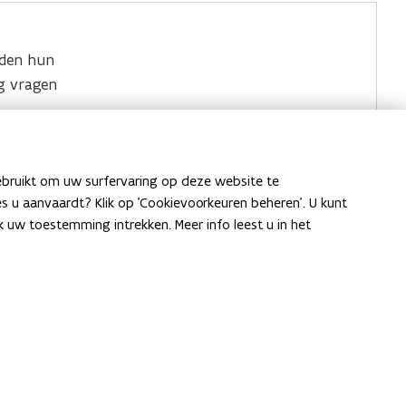
den hun
g vragen
Locaties
werkers
.
ebruikt om uw surfervaring op deze website te
aag over
ies u aanvaardt? Klik op 'Cookievoorkeuren beheren'. U kunt
uw toestemming intrekken. Meer info leest u in het