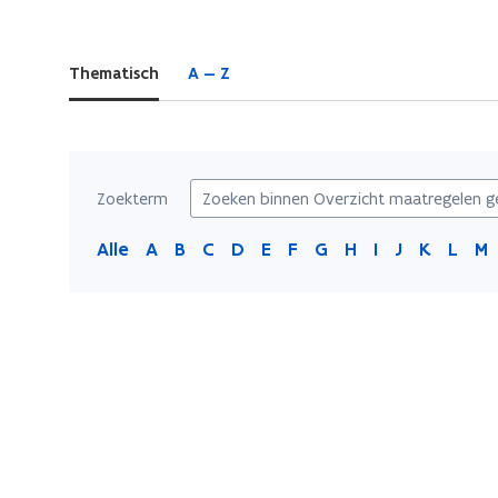
zich
op:
Thematisch
A — Z
Overzicht
maatregelen
getroffen
gemeenten
Zoekterm
Alle
A
B
C
D
E
F
G
H
I
J
K
L
M