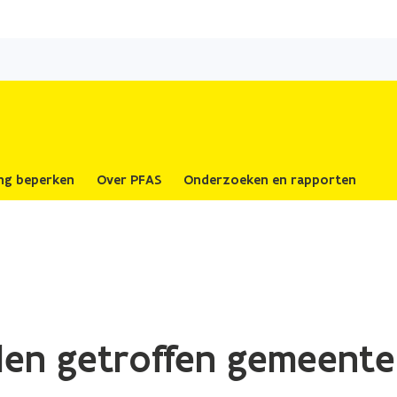
Overslaan
en
naar
de
inhoud
gaan
ing beperken
Over PFAS
Onderzoeken en rapporten
len getroffen gemeent