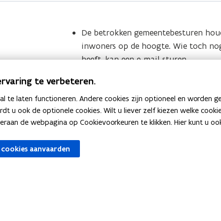
De betrokken gemeentebesturen hou
inwoners op de hoogte. Wie toch no
heeft, kan een e-mail sturen
naar
pfas@vlaanderen.be
.
rvaring te verbeteren.
Stel uw vraag aan de
PFAS-preventie
 te laten functioneren. Andere cookies zijn optioneel en worden g
Zie bij wie u terechtkunt met een
vr
ardt u ook de optionele cookies. Wilt u liever zelf kiezen welke cook
PFAS in de regio Zwijndrecht
.
an de webpagina op Cookievoorkeuren te klikken. Hier kunt u ook 
 cookies aanvaarden
AS