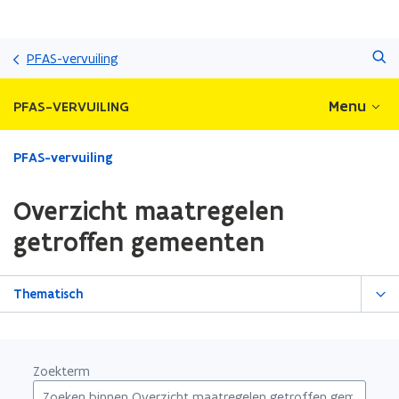
Overslaan
Zoeken
en
PFAS-vervuiling
naar
de
Menu
PFAS-VERVUILING
inhoud
gaan
Gedaan
PFAS-vervuiling
met
laden.
Overzicht maatregelen
U
bevindt
getroffen gemeenten
zich
op:
Overzicht
Thematisch
maatregelen
getroffen
gemeenten
Zoekterm