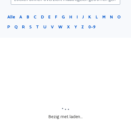
Alle
A
B
C
D
E
F
G
H
I
J
K
L
M
N
O
P
Q
R
S
T
U
V
W
X
Y
Z
0-9
Bezig met laden...