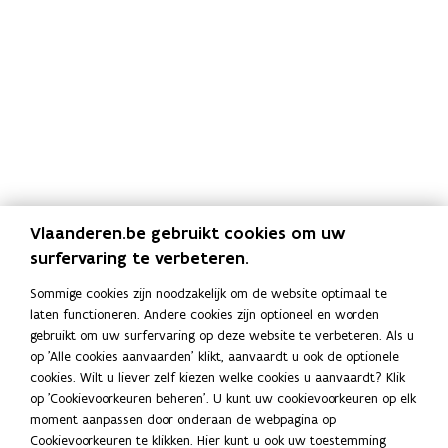
Vlaanderen.be gebruikt cookies om uw
Vragen?
surfervaring te verbeteren.
De betrokken gemeentebesturen houden hun
Sommige cookies zijn noodzakelijk om de website optimaal te
inwoners op de hoogte. Wie toch nog vragen heeft,
laten functioneren. Andere cookies zijn optioneel en worden
kan een e-mail sturen naar
pfas@vlaanderen.be
.
gebruikt om uw surfervaring op deze website te verbeteren. Als u
op 'Alle cookies aanvaarden' klikt, aanvaardt u ook de optionele
Stel uw vraag aan de
PFAS-preventiewerkers
.
cookies. Wilt u liever zelf kiezen welke cookies u aanvaardt? Klik
Zie bij wie u terechtkunt met een
vraag over PFAS in
op 'Cookievoorkeuren beheren'. U kunt uw cookievoorkeuren op elk
de regio Zwijndrecht
.
moment aanpassen door onderaan de webpagina op
Cookievoorkeuren te klikken. Hier kunt u ook uw toestemming
Locaties