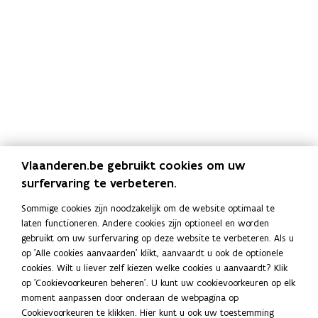
Vlaanderen.be gebruikt cookies om uw
Vragen?
surfervaring te verbeteren.
De betrokken gemeentebesturen houden hun
Sommige cookies zijn noodzakelijk om de website optimaal te
inwoners op de hoogte. Wie toch nog vragen heeft,
laten functioneren. Andere cookies zijn optioneel en worden
kan een e-mail sturen naar
pfas@vlaanderen.be
.
gebruikt om uw surfervaring op deze website te verbeteren. Als u
op 'Alle cookies aanvaarden' klikt, aanvaardt u ook de optionele
Stel uw vraag aan de
PFAS-preventiewerkers
.
cookies. Wilt u liever zelf kiezen welke cookies u aanvaardt? Klik
Zie bij wie u terechtkunt met een
vraag over PFAS in
op 'Cookievoorkeuren beheren'. U kunt uw cookievoorkeuren op elk
de regio Zwijndrecht
.
moment aanpassen door onderaan de webpagina op
Cookievoorkeuren te klikken. Hier kunt u ook uw toestemming
Locaties