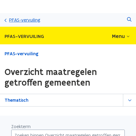
Overslaan
Zoeken
en
PFAS-vervuiling
naar
de
Menu
PFAS-VERVUILING
inhoud
gaan
Gedaan
PFAS-vervuiling
met
laden.
Overzicht maatregelen
U
bevindt
getroffen gemeenten
zich
op:
Overzicht
Thematisch
maatregelen
getroffen
gemeenten
Zoekterm