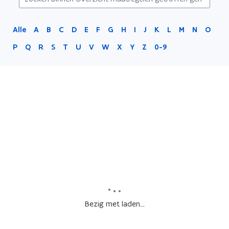
Alle
A
B
C
D
E
F
G
H
I
J
K
L
M
N
O
P
Q
R
S
T
U
V
W
X
Y
Z
0-9
Bezig met laden...