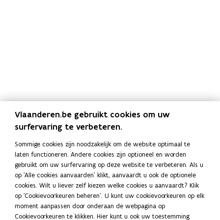
Vlaanderen.be gebruikt cookies om uw
Vragen?
surfervaring te verbeteren.
De betrokken gemeentebesturen houden hun
Sommige cookies zijn noodzakelijk om de website optimaal te
inwoners op de hoogte. Wie toch nog vragen heeft,
laten functioneren. Andere cookies zijn optioneel en worden
kan een e-mail sturen naar
pfas@vlaanderen.be
.
gebruikt om uw surfervaring op deze website te verbeteren. Als u
op 'Alle cookies aanvaarden' klikt, aanvaardt u ook de optionele
Stel uw vraag aan de
PFAS-preventiewerkers
.
cookies. Wilt u liever zelf kiezen welke cookies u aanvaardt? Klik
Zie bij wie u terechtkunt met een
vraag over PFAS in
op 'Cookievoorkeuren beheren'. U kunt uw cookievoorkeuren op elk
de regio Zwijndrecht
.
moment aanpassen door onderaan de webpagina op
Cookievoorkeuren te klikken. Hier kunt u ook uw toestemming
Locaties