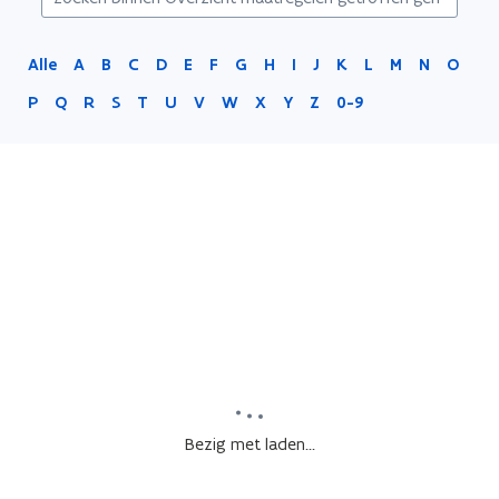
Alle
A
B
C
D
E
F
G
H
I
J
K
L
M
N
O
P
Q
R
S
T
U
V
W
X
Y
Z
0-9
Bezig met laden...