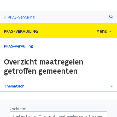
Overslaan
Zoeken
en
PFAS-vervuiling
naar
de
Menu
PFAS-VERVUILING
inhoud
gaan
Gedaan
PFAS-vervuiling
met
laden.
Overzicht maatregelen
U
bevindt
getroffen gemeenten
zich
op:
Overzicht
Thematisch
maatregelen
getroffen
gemeenten
Zoekterm