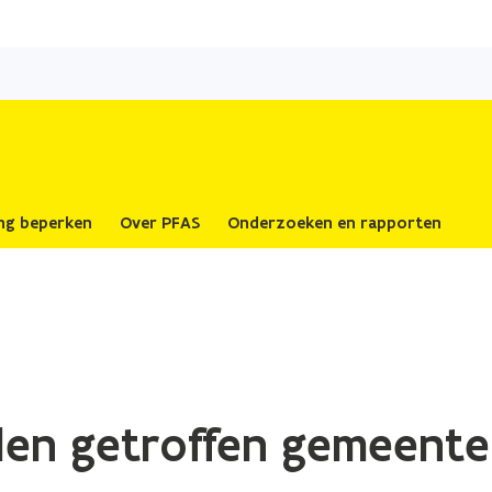
Overslaan
en
naar
de
inhoud
gaan
ing beperken
Over PFAS
Onderzoeken en rapporten
len getroffen gemeent