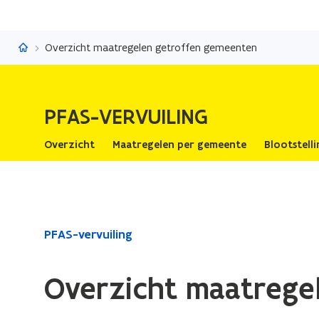
PFAS-vervuiling
Overzicht maatregelen getroffen gemeenten
PFAS-VERVUILING
Overzicht
Maatregelen per gemeente
Blootstell
Gedaan
PFAS-vervuiling
met
laden.
Overzicht maatrege
U
bevindt