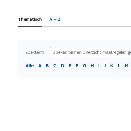
zich
op:
Thematisch
A — Z
Overzicht
maatregelen
getroffen
gemeenten
Zoekterm
Alle
A
B
C
D
E
F
G
H
I
J
K
L
M