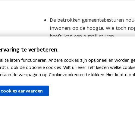
De betrokken gemeentebesturen hou
inwoners op de hoogte. Wie toch no
heeft, kan een e-mail sturen
naar
pfas@vlaanderen.be
.
rvaring te verbeteren.
Stel uw vraag aan de
PFAS-preventie
 te laten functioneren. Andere cookies zijn optioneel en worden g
Zie bij wie u terechtkunt met een
vr
ardt u ook de optionele cookies. Wilt u liever zelf kiezen welke cook
PFAS in de regio Zwijndrecht
.
an de webpagina op Cookievoorkeuren te klikken. Hier kunt u ook 
 cookies aanvaarden
AS