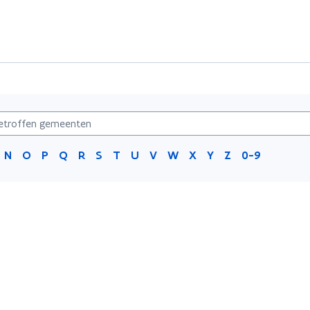
N
O
P
Q
R
S
T
U
V
W
X
Y
Z
0-9