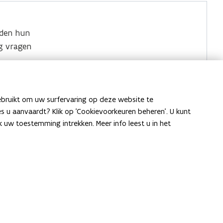
den hun
g vragen
Locaties
werkers
.
ebruikt om uw surfervaring op deze website te
aag over
ies u aanvaardt? Klik op 'Cookievoorkeuren beheren'. U kunt
uw toestemming intrekken. Meer info leest u in het