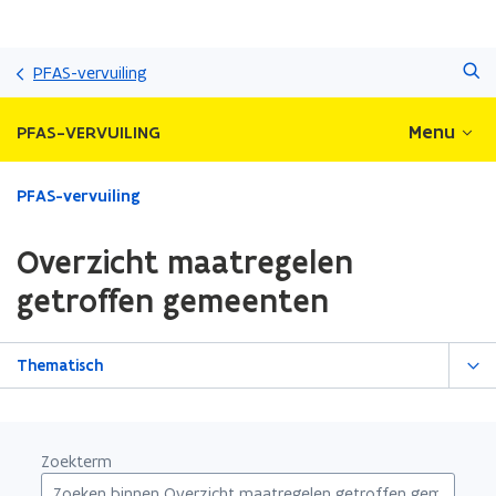
Overslaan
Zoeken
en
PFAS-vervuiling
naar
de
Menu
PFAS-VERVUILING
inhoud
gaan
Gedaan
PFAS-vervuiling
met
laden.
Overzicht maatregelen
U
bevindt
getroffen gemeenten
zich
op:
Overzicht
Thematisch
maatregelen
getroffen
gemeenten
Zoekterm