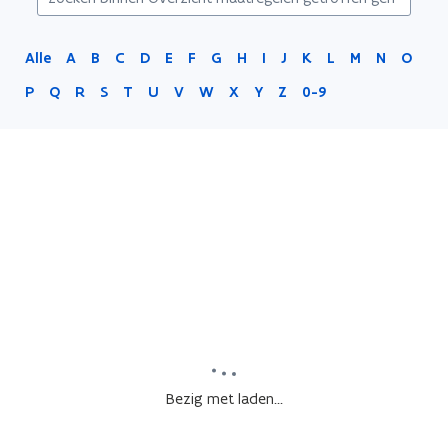
Alle
A
B
C
D
E
F
G
H
I
J
K
L
M
N
O
P
Q
R
S
T
U
V
W
X
Y
Z
0-9
Bezig met laden...