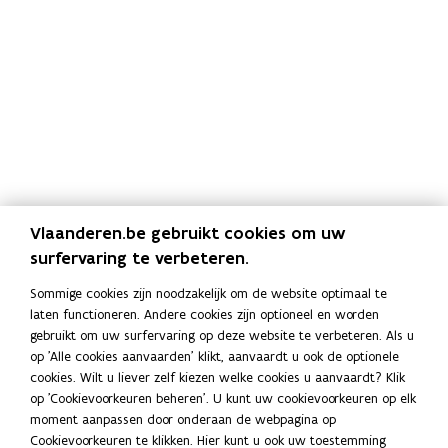
Vlaanderen.be gebruikt cookies om uw
Vragen?
surfervaring te verbeteren.
De betrokken gemeentebesturen houden hun
Sommige cookies zijn noodzakelijk om de website optimaal te
inwoners op de hoogte. Wie toch nog vragen heeft,
laten functioneren. Andere cookies zijn optioneel en worden
kan een e-mail sturen naar
pfas@vlaanderen.be
.
gebruikt om uw surfervaring op deze website te verbeteren. Als u
op 'Alle cookies aanvaarden' klikt, aanvaardt u ook de optionele
Stel uw vraag aan de
PFAS-preventiewerkers
.
cookies. Wilt u liever zelf kiezen welke cookies u aanvaardt? Klik
Zie bij wie u terechtkunt met een
vraag over PFAS in
op 'Cookievoorkeuren beheren'. U kunt uw cookievoorkeuren op elk
de regio Zwijndrecht
.
moment aanpassen door onderaan de webpagina op
Cookievoorkeuren te klikken. Hier kunt u ook uw toestemming
Locaties