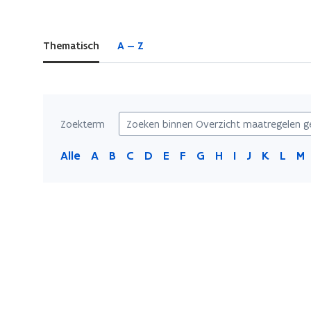
zich
op:
Thematisch
A — Z
Overzicht
maatregelen
getroffen
gemeenten
Zoekterm
Alle
A
B
C
D
E
F
G
H
I
J
K
L
M