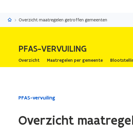
PFAS-vervuiling
Overzicht maatregelen getroffen gemeenten
PFAS-VERVUILING
Overzicht
Maatregelen per gemeente
Blootstell
Gedaan
PFAS-vervuiling
met
laden.
Overzicht maatrege
U
bevindt