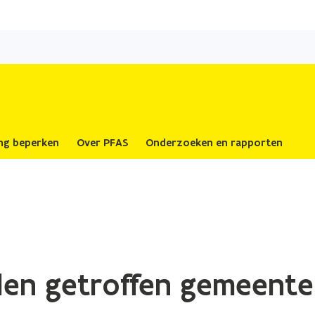
Overslaan
en
naar
de
inhoud
gaan
ing beperken
Over PFAS
Onderzoeken en rapporten
len getroffen gemeent