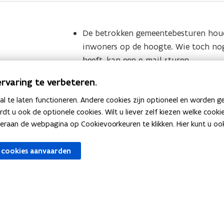
De betrokken gemeentebesturen hou
inwoners op de hoogte. Wie toch no
heeft, kan een e-mail sturen
naar
pfas@vlaanderen.be
.
rvaring te verbeteren.
Stel uw vraag aan de
PFAS-preventie
 te laten functioneren. Andere cookies zijn optioneel en worden g
Zie bij wie u terechtkunt met een
vr
ardt u ook de optionele cookies. Wilt u liever zelf kiezen welke cook
PFAS in de regio Zwijndrecht
.
an de webpagina op Cookievoorkeuren te klikken. Hier kunt u ook 
 cookies aanvaarden
AS