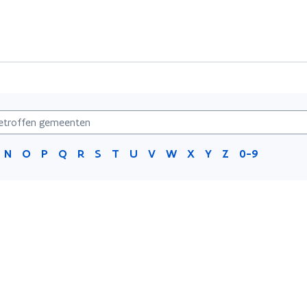
N
O
P
Q
R
S
T
U
V
W
X
Y
Z
0-9