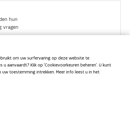
den hun
g vragen
Locaties
werkers
.
ebruikt om uw surfervaring op deze website te
aag over
ies u aanvaardt? Klik op 'Cookievoorkeuren beheren'. U kunt
uw toestemming intrekken. Meer info leest u in het