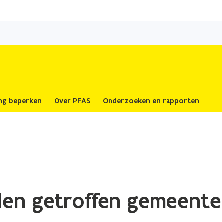
Overslaan
en
naar
de
inhoud
gaan
ing beperken
Over PFAS
Onderzoeken en rapporten
len getroffen gemeent