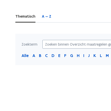
zich
op:
Thematisch
A — Z
Overzicht
maatregelen
getroffen
gemeenten
Zoekterm
Alle
A
B
C
D
E
F
G
H
I
J
K
L
M