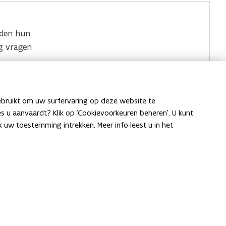
den hun
g vragen
Locaties
werkers
.
ebruikt om uw surfervaring op deze website te
aag over
ies u aanvaardt? Klik op 'Cookievoorkeuren beheren'. U kunt
uw toestemming intrekken. Meer info leest u in het