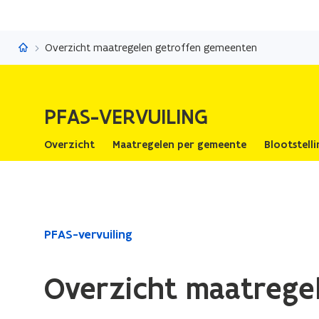
PFAS-vervuiling
Overzicht maatregelen getroffen gemeenten
PFAS-VERVUILING
Overzicht
Maatregelen per gemeente
Blootstell
Gedaan
PFAS-vervuiling
met
laden.
Overzicht maatrege
U
bevindt