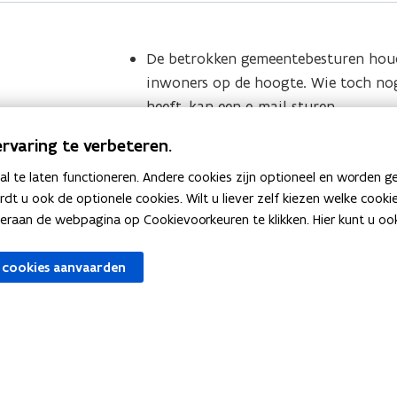
De betrokken gemeentebesturen hou
inwoners op de hoogte. Wie toch no
heeft, kan een e-mail sturen
naar
pfas@vlaanderen.be
.
rvaring te verbeteren.
Stel uw vraag aan de
PFAS-preventie
 te laten functioneren. Andere cookies zijn optioneel en worden g
Zie bij wie u terechtkunt met een
vr
ardt u ook de optionele cookies. Wilt u liever zelf kiezen welke cook
PFAS in de regio Zwijndrecht
.
an de webpagina op Cookievoorkeuren te klikken. Hier kunt u ook 
 cookies aanvaarden
AS