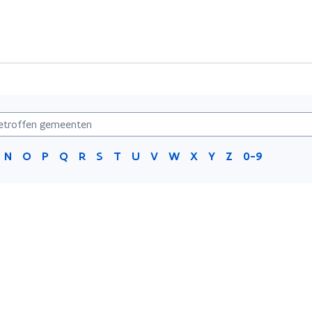
N
O
P
Q
R
S
T
U
V
W
X
Y
Z
0-9