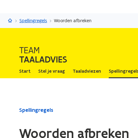
Taaladvies
Spellingregels
Woorden afbreken
TEAM
TAALADVIES
Start
Stel je vraag
Taaladviezen
Spellingregel
Gedaan
Spellingregels
met
laden.
Woorden afbreken
U