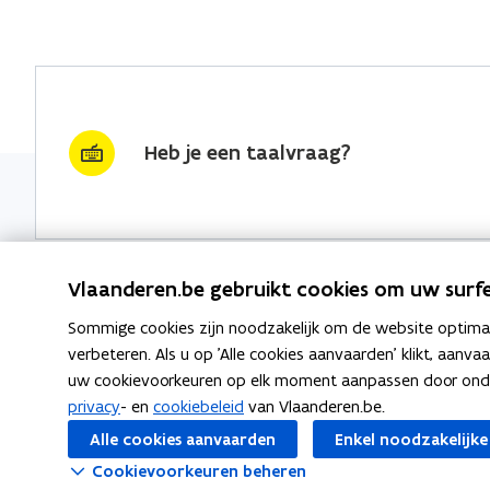
Heb je een taalvraag?
Vlaanderen.be gebruikt cookies om uw surfe
Sommige cookies zijn noodzakelijk om de website optimaal
Nieuwsbrief krijgen?
Thema's
verbeteren. Als u op 'Alle cookies aanvaarden' klikt, aanva
uw cookievoorkeuren op elk moment aanpassen door ondera
vraag & woord van de week
Taaladvie
privacy
- en
cookiebeleid
van Vlaanderen.be.
wekelijks in je mailbox
Alle cookies aanvaarden
Enkel noodzakelijke
Spellingre
Schrijf je in
Cookievoorkeuren beheren