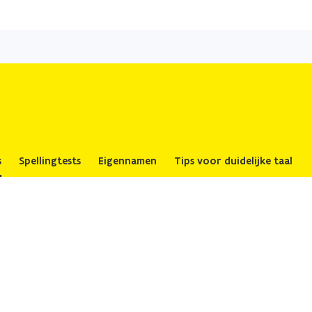
Overslaan
en
naar
de
inhoud
gaan
s
Spellingtests
Eigennamen
Tips voor duidelijke taal