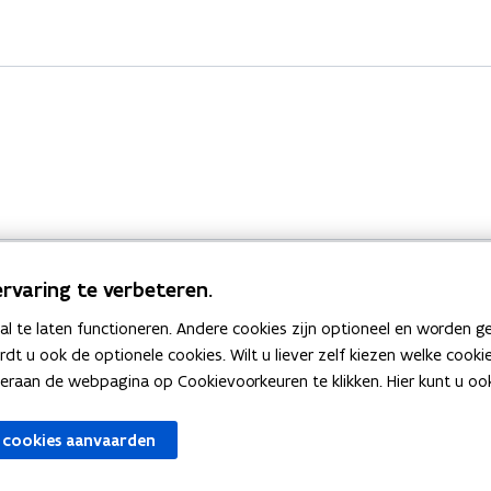
rvaring te verbeteren.
 te laten functioneren. Andere cookies zijn optioneel en worden g
Bekijk ook
ardt u ook de optionele cookies. Wilt u liever zelf kiezen welke cook
an de webpagina op Cookievoorkeuren te klikken. Hier kunt u ook 
zen
Spellingtests
 cookies aanvaarden
gels
Boek- en webwijzer