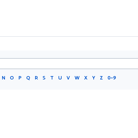
N
O
P
Q
R
S
T
U
V
W
X
Y
Z
0-9