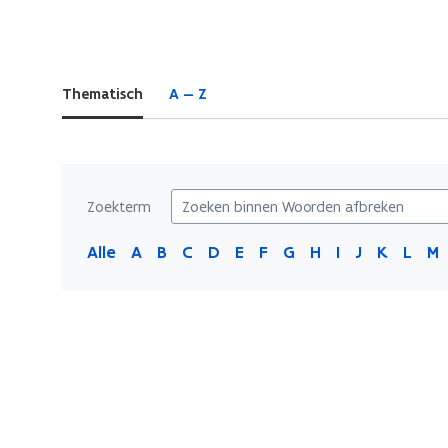
bevindt
zich
op:
Thematisch
A — Z
Woorden
afbreken
Zoekterm
Alle
A
B
C
D
E
F
G
H
I
J
K
L
M