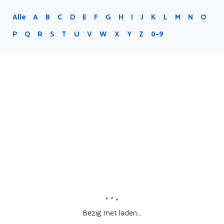
Alle
A
B
C
D
E
F
G
H
I
J
K
L
M
N
O
P
Q
R
S
T
U
V
W
X
Y
Z
0-9
Bezig met laden...