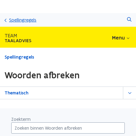
Overslaan
Zoeken
en
Spellingregels
naar
de
TEAM
Menu
inhoud
TAALADVIES
gaan
Gedaan
Spellingregels
met
laden.
Woorden afbreken
U
bevindt
zich
Thematisch
op:
Woorden
afbreken
Zoekterm