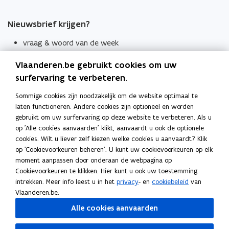
Nieuwsbrief krijgen?
vraag & woord van de week
wekelijks in je mailbox
Vlaanderen.be gebruikt cookies om uw
Schrijf je in
surfervaring te verbeteren.
Thema's
Sommige cookies zijn noodzakelijk om de website optimaal te
laten functioneren. Andere cookies zijn optioneel en worden
Taaladviezen
gebruikt om uw surfervaring op deze website te verbeteren. Als u
op 'Alle cookies aanvaarden' klikt, aanvaardt u ook de optionele
Spellingregels
cookies. Wilt u liever zelf kiezen welke cookies u aanvaardt? Klik
op 'Cookievoorkeuren beheren'. U kunt uw cookievoorkeuren op elk
Tips voor duidelijke taal
moment aanpassen door onderaan de webpagina op
Bekijk ook
Cookievoorkeuren te klikken. Hier kunt u ook uw toestemming
intrekken. Meer info leest u in het
privacy
- en
cookiebeleid
van
Spellingtests
Vlaanderen.be.
Alle cookies aanvaarden
Boek- en webwijzer