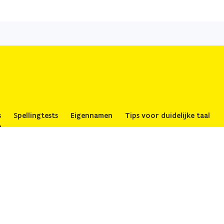
Overslaan
en
naar
de
inhoud
gaan
s
Spellingtests
Eigennamen
Tips voor duidelijke taal