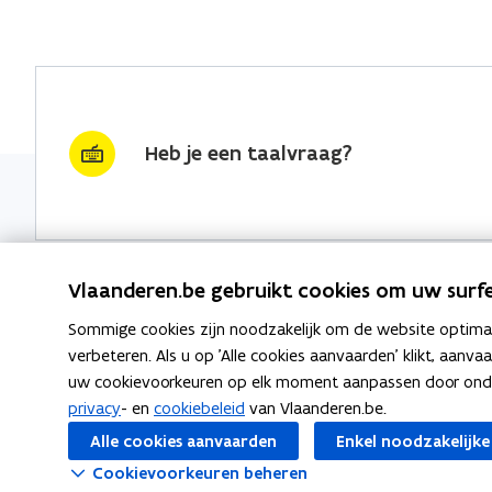
Heb je een taalvraag?
Vlaanderen.be gebruikt cookies om uw surfe
Sommige cookies zijn noodzakelijk om de website optimaal
Nieuwsbrief krijgen?
Thema's
verbeteren. Als u op 'Alle cookies aanvaarden' klikt, aanva
uw cookievoorkeuren op elk moment aanpassen door ondera
vraag & woord van de week
Taaladvie
privacy
- en
cookiebeleid
van Vlaanderen.be.
wekelijks in je mailbox
Alle cookies aanvaarden
Enkel noodzakelijke
Spellingre
Schrijf je in
Cookievoorkeuren beheren