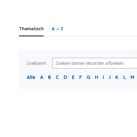
bevindt
zich
op:
Thematisch
A — Z
Woorden
afbreken
Zoekterm
Alle
A
B
C
D
E
F
G
H
I
J
K
L
M