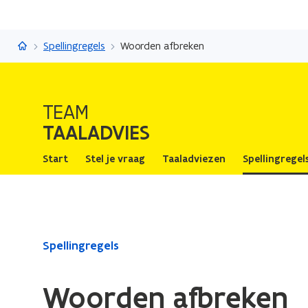
Taaladvies
Spellingregels
Woorden afbreken
TEAM
TAALADVIES
Start
Stel je vraag
Taaladviezen
Spellingregel
Gedaan
Spellingregels
met
laden.
Woorden afbreken
U