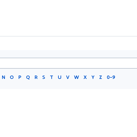
N
O
P
Q
R
S
T
U
V
W
X
Y
Z
0-9