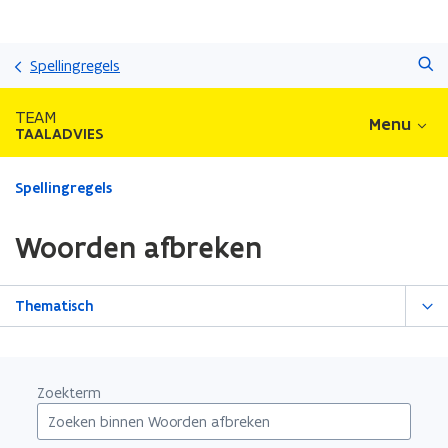
Overslaan
Zoeken
en
Spellingregels
naar
de
TEAM
Menu
inhoud
TAALADVIES
gaan
Gedaan
Spellingregels
met
laden.
Woorden afbreken
U
bevindt
zich
Thematisch
op:
Woorden
afbreken
Zoekterm