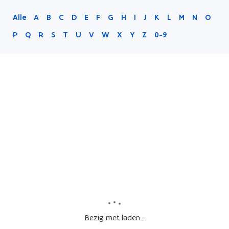
Alle
A
B
C
D
E
F
G
H
I
J
K
L
M
N
O
P
Q
R
S
T
U
V
W
X
Y
Z
0-9
Bezig met laden...