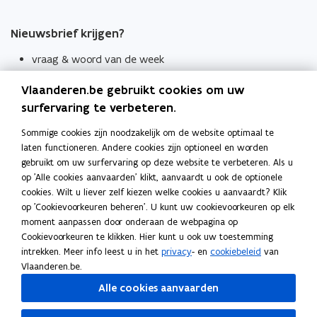
Nieuwsbrief krijgen?
vraag & woord van de week
wekelijks in je mailbox
Vlaanderen.be gebruikt cookies om uw
Schrijf je in
surfervaring te verbeteren.
Thema's
Sommige cookies zijn noodzakelijk om de website optimaal te
laten functioneren. Andere cookies zijn optioneel en worden
Taaladviezen
gebruikt om uw surfervaring op deze website te verbeteren. Als u
op 'Alle cookies aanvaarden' klikt, aanvaardt u ook de optionele
Spellingregels
cookies. Wilt u liever zelf kiezen welke cookies u aanvaardt? Klik
op 'Cookievoorkeuren beheren'. U kunt uw cookievoorkeuren op elk
Tips voor duidelijke taal
moment aanpassen door onderaan de webpagina op
Bekijk ook
Cookievoorkeuren te klikken. Hier kunt u ook uw toestemming
intrekken. Meer info leest u in het
privacy
- en
cookiebeleid
van
Spellingtests
Vlaanderen.be.
Alle cookies aanvaarden
Boek- en webwijzer