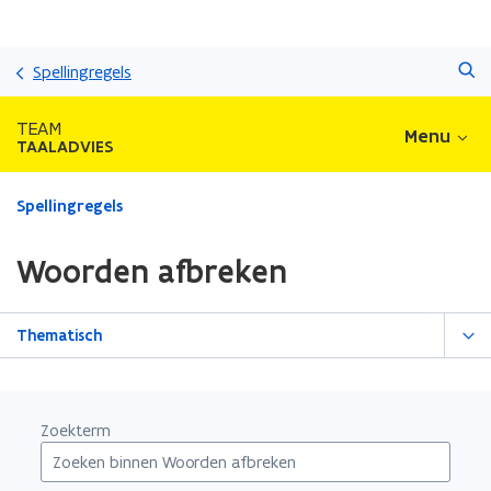
Overslaan
Zoeken
en
Spellingregels
naar
de
TEAM
Menu
inhoud
TAALADVIES
gaan
Gedaan
Spellingregels
met
laden.
Woorden afbreken
U
bevindt
zich
Thematisch
op:
Woorden
afbreken
Zoekterm