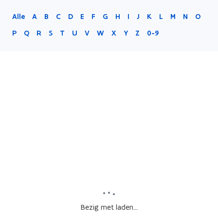
Alle
A
B
C
D
E
F
G
H
I
J
K
L
M
N
O
P
Q
R
S
T
U
V
W
X
Y
Z
0-9
Bezig met laden...