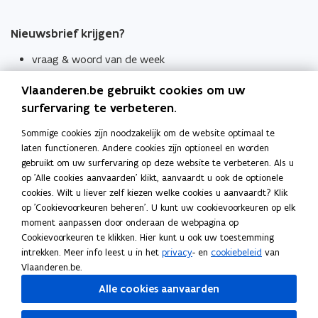
Nieuwsbrief krijgen?
vraag & woord van de week
wekelijks in je mailbox
Vlaanderen.be gebruikt cookies om uw
Schrijf je in
surfervaring te verbeteren.
Thema's
Sommige cookies zijn noodzakelijk om de website optimaal te
laten functioneren. Andere cookies zijn optioneel en worden
Taaladviezen
gebruikt om uw surfervaring op deze website te verbeteren. Als u
op 'Alle cookies aanvaarden' klikt, aanvaardt u ook de optionele
Spellingregels
cookies. Wilt u liever zelf kiezen welke cookies u aanvaardt? Klik
op 'Cookievoorkeuren beheren'. U kunt uw cookievoorkeuren op elk
Tips voor duidelijke taal
moment aanpassen door onderaan de webpagina op
Bekijk ook
Cookievoorkeuren te klikken. Hier kunt u ook uw toestemming
intrekken. Meer info leest u in het
privacy
- en
cookiebeleid
van
Spellingtests
Vlaanderen.be.
Alle cookies aanvaarden
Boek- en webwijzer