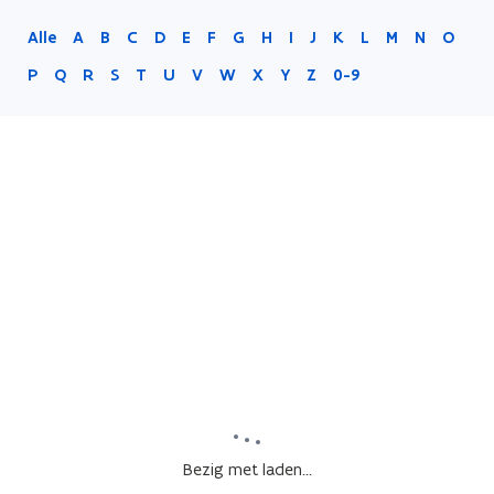
Alle
A
B
C
D
E
F
G
H
I
J
K
L
M
N
O
P
Q
R
S
T
U
V
W
X
Y
Z
0-9
Bezig met laden...