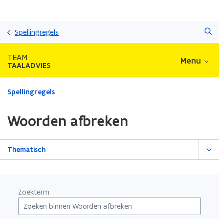
Overslaan
Zoeken
en
Spellingregels
naar
de
TEAM
Menu
inhoud
TAALADVIES
gaan
Gedaan
Spellingregels
met
laden.
Woorden afbreken
U
bevindt
zich
Thematisch
op:
Woorden
afbreken
Zoekterm