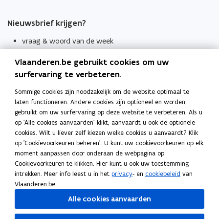
Nieuwsbrief krijgen?
vraag & woord van de week
wekelijks in je mailbox
Vlaanderen.be gebruikt cookies om uw
Schrijf je in
surfervaring te verbeteren.
Thema's
Sommige cookies zijn noodzakelijk om de website optimaal te
laten functioneren. Andere cookies zijn optioneel en worden
Taaladviezen
gebruikt om uw surfervaring op deze website te verbeteren. Als u
op 'Alle cookies aanvaarden' klikt, aanvaardt u ook de optionele
Spellingregels
cookies. Wilt u liever zelf kiezen welke cookies u aanvaardt? Klik
op 'Cookievoorkeuren beheren'. U kunt uw cookievoorkeuren op elk
Tips voor duidelijke taal
moment aanpassen door onderaan de webpagina op
Bekijk ook
Cookievoorkeuren te klikken. Hier kunt u ook uw toestemming
intrekken. Meer info leest u in het
privacy
- en
cookiebeleid
van
Spellingtests
Vlaanderen.be.
Alle cookies aanvaarden
Boek- en webwijzer