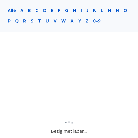
Alle
A
B
C
D
E
F
G
H
I
J
K
L
M
N
O
P
Q
R
S
T
U
V
W
X
Y
Z
0-9
Bezig met laden...