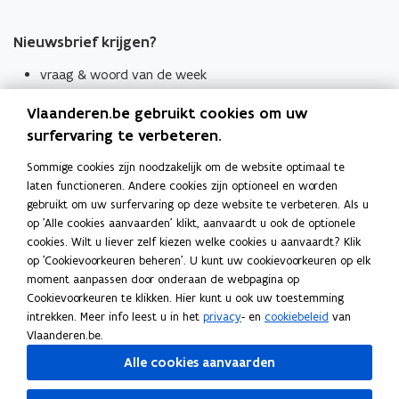
Nieuwsbrief krijgen?
vraag & woord van de week
wekelijks in je mailbox
Vlaanderen.be gebruikt cookies om uw
Schrijf je in
surfervaring te verbeteren.
Thema's
Sommige cookies zijn noodzakelijk om de website optimaal te
laten functioneren. Andere cookies zijn optioneel en worden
Taaladviezen
gebruikt om uw surfervaring op deze website te verbeteren. Als u
op 'Alle cookies aanvaarden' klikt, aanvaardt u ook de optionele
Spellingregels
cookies. Wilt u liever zelf kiezen welke cookies u aanvaardt? Klik
op 'Cookievoorkeuren beheren'. U kunt uw cookievoorkeuren op elk
Tips voor duidelijke taal
moment aanpassen door onderaan de webpagina op
Bekijk ook
Cookievoorkeuren te klikken. Hier kunt u ook uw toestemming
intrekken. Meer info leest u in het
privacy
- en
cookiebeleid
van
Spellingtests
Vlaanderen.be.
Alle cookies aanvaarden
Boek- en webwijzer