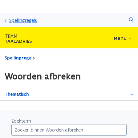
Overslaan
Zoeken
en
Spellingregels
naar
de
TEAM
Menu
inhoud
TAALADVIES
gaan
Gedaan
Spellingregels
met
laden.
Woorden afbreken
U
bevindt
zich
Thematisch
op:
Woorden
afbreken
Zoekterm