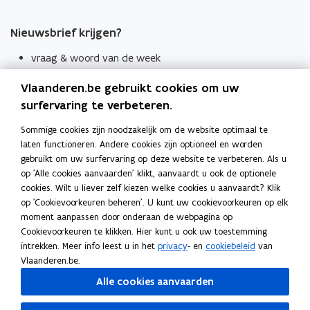
Nieuwsbrief krijgen?
vraag & woord van de week
wekelijks in je mailbox
Vlaanderen.be gebruikt cookies om uw
Schrijf je in
surfervaring te verbeteren.
Thema's
Sommige cookies zijn noodzakelijk om de website optimaal te
laten functioneren. Andere cookies zijn optioneel en worden
Taaladviezen
gebruikt om uw surfervaring op deze website te verbeteren. Als u
op 'Alle cookies aanvaarden' klikt, aanvaardt u ook de optionele
Spellingregels
cookies. Wilt u liever zelf kiezen welke cookies u aanvaardt? Klik
op 'Cookievoorkeuren beheren'. U kunt uw cookievoorkeuren op elk
Tips voor duidelijke taal
moment aanpassen door onderaan de webpagina op
Bekijk ook
Cookievoorkeuren te klikken. Hier kunt u ook uw toestemming
intrekken. Meer info leest u in het
privacy
- en
cookiebeleid
van
Spellingtests
Vlaanderen.be.
Alle cookies aanvaarden
Boek- en webwijzer