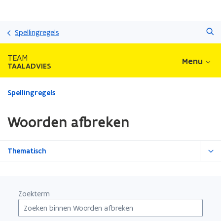
Overslaan
Zoeken
en
Spellingregels
naar
de
TEAM
Menu
inhoud
TAALADVIES
gaan
Gedaan
Spellingregels
met
laden.
Woorden afbreken
U
bevindt
zich
Thematisch
op:
Woorden
afbreken
Zoekterm