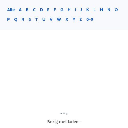
Alle
A
B
C
D
E
F
G
H
I
J
K
L
M
N
O
P
Q
R
S
T
U
V
W
X
Y
Z
0-9
Bezig met laden...